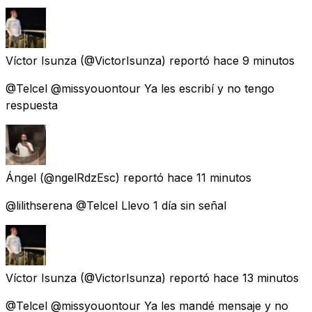
Víctor Isunza
(@VictorIsunza) reportó
hace 9 minutos
@Telcel @missyouontour Ya les escribí y no tengo
respuesta
Ángel
(@ngelRdzEsc) reportó
hace 11 minutos
@lilithserena @Telcel Llevo 1 día sin señal
Víctor Isunza
(@VictorIsunza) reportó
hace 13 minutos
@Telcel @missyouontour Ya les mandé mensaje y no