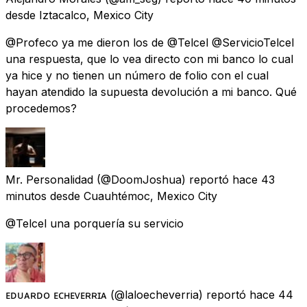
desde
Iztacalco, Mexico City
@Profeco ya me dieron los de @Telcel @ServicioTelcel
una respuesta, que lo vea directo con mi banco lo cual
ya hice y no tienen un número de folio con el cual
hayan atendido la supuesta devolución a mi banco. Qué
procedemos?
Mr. Personalidad
(@DoomJoshua) reportó
hace 43
minutos
desde
Cuauhtémoc, Mexico City
@Telcel una porquería su servicio
ᴇᴅᴜᴀʀᴅᴏ ᴇᴄʜᴇᴠᴇʀʀɪᴀ
(@laloecheverria) reportó
hace 44