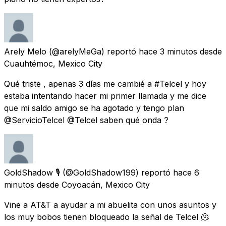
Arely Melo
(@arelyMeGa) reportó
hace 3 minutos
desde
Cuauhtémoc, Mexico City
Qué triste , apenas 3 días me cambié a #Telcel y hoy
estaba intentando hacer mi primer llamada y me dice
que mi saldo amigo se ha agotado y tengo plan
@ServicioTelcel @Telcel saben qué onda ?
GoldShadow 🎙
(@GoldShadow199) reportó
hace 6
minutos
desde
Coyoacán, Mexico City
Vine a AT&T a ayudar a mi abuelita con unos asuntos y
los muy bobos tienen bloqueado la señal de Telcel 🫠