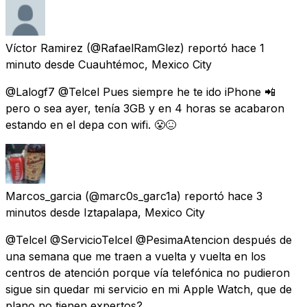
Víctor Ramirez
(@RafaelRamGlez) reportó
hace 1
minuto
desde
Cuauhtémoc, Mexico City
@Lalogf7 @Telcel Pues siempre he te ido iPhone 📲
pero o sea ayer, tenía 3GB y en 4 horas se acabaron
estando en el depa con wifi. 😤😖
Marcos_garcia
(@marc0s_garc1a) reportó
hace 3
minutos
desde
Iztapalapa, Mexico City
@Telcel @ServicioTelcel @PesimaAtencion después de
una semana que me traen a vuelta y vuelta en los
centros de atención porque vía telefónica no pudieron
sigue sin quedar mi servicio en mi Apple Watch, que de
plano no tienen expertos?