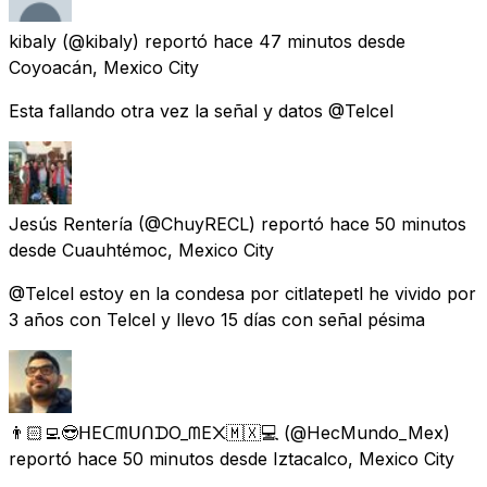
kibaly
(@kibaly) reportó
hace 47 minutos
desde
Coyoacán, Mexico City
Esta fallando otra vez la señal y datos @Telcel
Jesús Rentería
(@ChuyRECL) reportó
hace 50 minutos
desde
Cuauhtémoc, Mexico City
@Telcel estoy en la condesa por citlatepetl he vivido por
3 años con Telcel y llevo 15 días con señal pésima
👨🏻‍💻😎ᕼEᑕᗰᑌᑎᗪO_ᗰE᙭🇲🇽💻
(@HecMundo_Mex)
reportó
hace 50 minutos
desde
Iztacalco, Mexico City