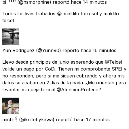
bi ⁽ᵇᵉᵉ⁾
(@hsmorphine) reportó
hace 14 minutos
Todos los lives trabados 😭 maldito foro sol y maldito
telcel
Yun Rodriguez
(@Yunn90) reportó
hace 16 minutos
Llevo desde principios de junio esperando que @Telcel
valide un pago por CoDi. Tienen mi comprobante SPEI y
no responden, pero sí me siguen cobrando y ahora mis
datos se acaban en 2 días de la nada. ¿Me orientan para
levantar mi queja formal @AtencionProfeco?
michi 𓋹
(@knifebykawa) reportó
hace 17 minutos