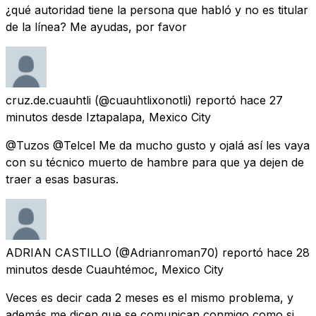
¿qué autoridad tiene la persona que habló y no es titular
de la línea? Me ayudas, por favor
cruz.de.cuauhtli
(@cuauhtlixonotli) reportó
hace 27
minutos
desde
Iztapalapa, Mexico City
@Tuzos @Telcel Me da mucho gusto y ojalá así les vaya
con su técnico muerto de hambre para que ya dejen de
traer a esas basuras.
ADRIAN CASTILLO
(@Adrianroman70) reportó
hace 28
minutos
desde
Cuauhtémoc, Mexico City
Veces es decir cada 2 meses es el mismo problema, y
además me dicen que se comunican conmigo como si