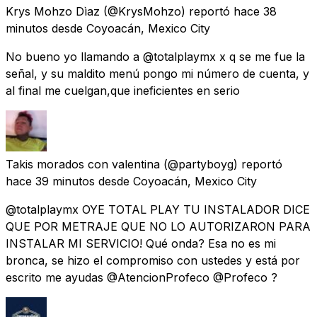
Krys Mohzo Dìaz
(@KrysMohzo) reportó
hace 38
minutos
desde
Coyoacán, Mexico City
No bueno yo llamando a @totalplaymx x q se me fue la
señal, y su maldito menú pongo mi número de cuenta, y
al final me cuelgan,que ineficientes en serio
Takis morados con valentina
(@partyboyg) reportó
hace 39 minutos
desde
Coyoacán, Mexico City
@totalplaymx OYE TOTAL PLAY TU INSTALADOR DICE
QUE POR METRAJE QUE NO LO AUTORIZARON PARA
INSTALAR MI SERVICIO! Qué onda? Esa no es mi
bronca, se hizo el compromiso con ustedes y está por
escrito me ayudas @AtencionProfeco @Profeco ?