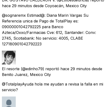
hace 29 minutos
desde
Coyoacán, Mexico City
@sognaremx Estimad@: Diana Marin Vargas Su
Referencia unica de Pago de TotalPlay es:
09000001042792225 para Banco
Azteca/Oxxo/Farmacias Cve: 612, Santander: Conv:
2745, Scotiabank: No servicio: 4005, CLABE
127180901042792223
El resorte
(@edinho79) reportó
hace 29 minutos
desde
Benito Juarez, Mexico City
@TotalplayAyuda hola me ayudan a revisa la falla en mi
servicio?