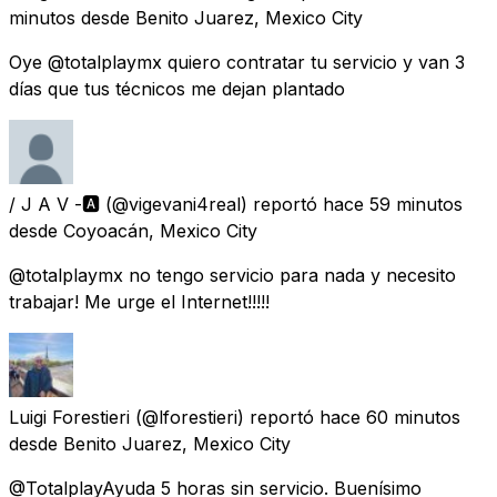
minutos
desde
Benito Juarez, Mexico City
Oye @totalplaymx quiero contratar tu servicio y van 3
días que tus técnicos me dejan plantado
/ J A V -🅰️
(@vigevani4real) reportó
hace 59 minutos
desde
Coyoacán, Mexico City
@totalplaymx no tengo servicio para nada y necesito
trabajar! Me urge el Internet!!!!!
Luigi Forestieri
(@lforestieri) reportó
hace 60 minutos
desde
Benito Juarez, Mexico City
@TotalplayAyuda 5 horas sin servicio. Buenísimo