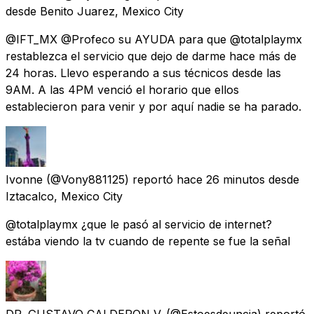
desde
Benito Juarez, Mexico City
@IFT_MX @Profeco su AYUDA para que @totalplaymx
restablezca el servicio que dejo de darme hace más de
24 horas. Llevo esperando a sus técnicos desde las
9AM. A las 4PM venció el horario que ellos
establecieron para venir y por aquí nadie se ha parado.
Ivonne
(@Vony881125) reportó
hace 26 minutos
desde
Iztacalco, Mexico City
@totalplaymx ¿que le pasó al servicio de internet?
estába viendo la tv cuando de repente se fue la señal
DR. GUSTAVO CALDERON V.
(@Estoesdeuncia) reportó