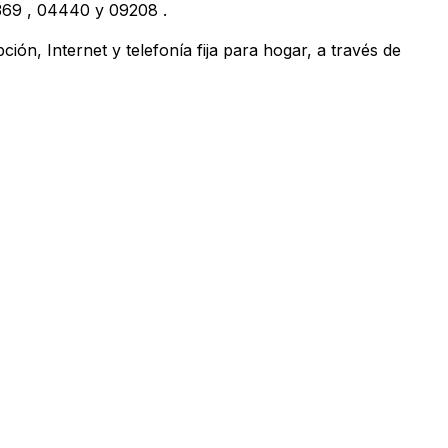
369
,
04440
y
09208
.
ón, Internet y telefonía fija para hogar, a través de