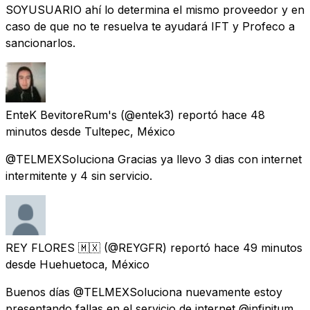
SOYUSUARIO ahí lo determina el mismo proveedor y en
caso de que no te resuelva te ayudará IFT y Profeco a
sancionarlos.
EnteK BevitoreRum's
(@entek3) reportó
hace 48
minutos
desde
Tultepec, México
@TELMEXSoluciona Gracias ya llevo 3 dias con internet
intermitente y 4 sin servicio.
REY FLORES 🇲🇽
(@REYGFR) reportó
hace 49 minutos
desde
Huehuetoca, México
Buenos días @TELMEXSoluciona nuevamente estoy
presentando fallas en el servicio de internet @infinitum