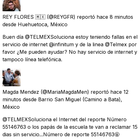
REY FLORES 🇲🇽
(@REYGFR) reportó
hace 8 minutos
desde
Huehuetoca, México
Buen día @TELMEXSoluciona estoy teniendo fallas en el
servicio de internet @infinitum y de la linea @Telmex por
favor ¿Me pueden ayudar? No hay servicio de internet y
tampoco línea telefónica.
Magda Mendez
(@MariaMagdaMen) reportó
hace 12
minutos
desde
Barrio San Miguel (Camino a Bata),
México
@TELMEXSoluciona el Internet del reporte Número
55146763 o los papás de la escuela te van a reclamar 15
dias sin servicio...Número de reporte 55146763🤬