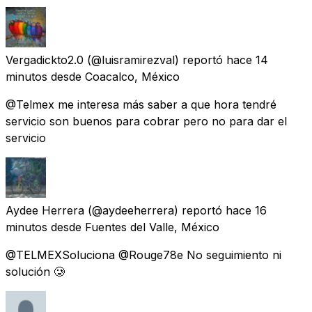
Vergadickto2.0
(@luisramirezval) reportó
hace 14
minutos
desde
Coacalco, México
@Telmex me interesa más saber a que hora tendré
servicio son buenos para cobrar pero no para dar el
servicio
Aydee Herrera
(@aydeeherrera) reportó
hace 16
minutos
desde
Fuentes del Valle, México
@TELMEXSoluciona @Rouge78e No seguimiento ni
solución 🥲