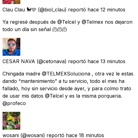
Clau Clau 🐩🩵
(@biol_clau) reportó
hace 12 minutos
Ya regresé después de @Telcel y @Telmex nos dejaron
todo un día sin señal 🫠🫠🫠
CESAR NAVA
(@cetonava) reportó
hace 13 minutos
Chingada madre @TELMEXSoluciona , otra vez le estas
dando “mantenimiento” a tu servicio, todo el mes ha
fallado, hoy sin servicio desde ayer, y para colmo trato
de usar mis datos @Telcel y es la misma porqueria.
@profeco
wosani
(@wosani) reportó
hace 18 minutos