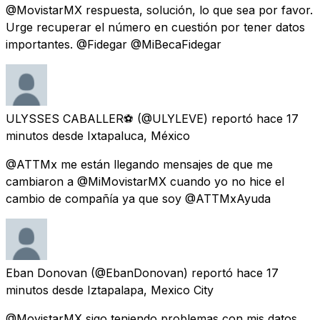
@MovistarMX respuesta, solución, lo que sea por favor.
Urge recuperar el número en cuestión por tener datos
importantes. @Fidegar @MiBecaFidegar
ULYSSES CABALLER⚽
(@ULYLEVE) reportó
hace 17
minutos
desde
Ixtapaluca, México
@ATTMx me están llegando mensajes de que me
cambiaron a @MiMovistarMX cuando yo no hice el
cambio de compañía ya que soy @ATTMxAyuda
Eban Donovan
(@EbanDonovan) reportó
hace 17
minutos
desde
Iztapalapa, Mexico City
@MovistarMX sigo teniendo problemas con mis datos