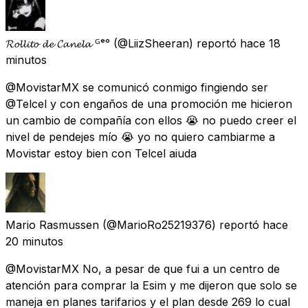
𝓡𝓸𝓵𝓵𝓲𝓽𝓸 𝓭𝓮 𝓒𝓪𝓷𝓮𝓵𝓪 ᴳᵉᵒ
(@LiizSheeran) reportó
hace 18
minutos
@MovistarMX se comunicó conmigo fingiendo ser
@Telcel y con engaños de una promoción me hicieron
un cambio de compañía con ellos 😭 no puedo creer el
nivel de pendejes mío 😭 yo no quiero cambiarme a
Movistar estoy bien con Telcel aiuda
Mario Rasmussen
(@MarioRo25219376) reportó
hace
20 minutos
@MovistarMX No, a pesar de que fui a un centro de
atención para comprar la Esim y me dijeron que solo se
maneja en planes tarifarios y el plan desde 269 lo cual