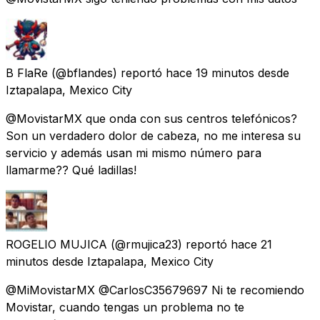
B FlaRe
(@bflandes) reportó
hace 19 minutos
desde
Iztapalapa, Mexico City
@MovistarMX que onda con sus centros telefónicos?
Son un verdadero dolor de cabeza, no me interesa su
servicio y además usan mi mismo número para
llamarme?? Qué ladillas!
ROGELIO MUJICA
(@rmujica23) reportó
hace 21
minutos
desde
Iztapalapa, Mexico City
@MiMovistarMX @CarlosC35679697 Ni te recomiendo
Movistar, cuando tengas un problema no te