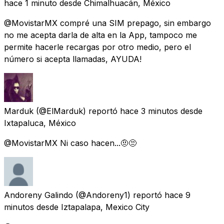
hace 1 minuto
desde
Chimalhuacán, México
@MovistarMX compré una SIM prepago, sin embargo
no me acepta darla de alta en la App, tampoco me
permite hacerle recargas por otro medio, pero el
número si acepta llamadas, AYUDA!
Marduk
(@ElMarduk) reportó
hace 3 minutos
desde
Ixtapaluca, México
@MovistarMX Ni caso hacen...🤨😒
Andoreny Galindo
(@Andoreny1) reportó
hace 9
minutos
desde
Iztapalapa, Mexico City