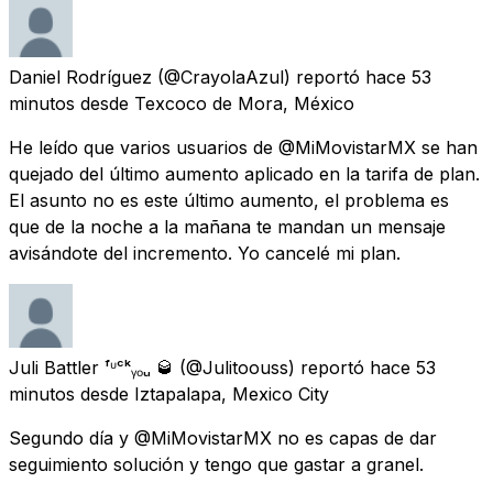
Daniel Rodríguez
(@CrayolaAzul) reportó
hace 53
minutos
desde
Texcoco de Mora, México
He leído que varios usuarios de @MiMovistarMX se han
quejado del último aumento aplicado en la tarifa de plan.
El asunto no es este último aumento, el problema es
que de la noche a la mañana te mandan un mensaje
avisándote del incremento. Yo cancelé mi plan.
Juli Battler ᶠᶸᶜᵏᵧₒᵤ 🥃
(@Julitoouss) reportó
hace 53
minutos
desde
Iztapalapa, Mexico City
Segundo día y @MiMovistarMX no es capas de dar
seguimiento solución y tengo que gastar a granel.