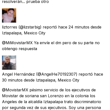
resolverán... prueba otro
liztorres
(@lizstarbig) reportó
hace 24 minutos
desde
Iztapalapa, Mexico City
@MiMovistarMX Ya envíe el dm pero de su parte no
obtengo respuesta
Angel Hernández
(@AngelHe70192307) reportó
hace
30 minutos
desde
Iztapalapa, Mexico City
@MovistarMX pésimo servicio de los ejecutivos de
Movistar de soriana san Lorenzo en la colonia los
Angeles de la alcaldía Iztapalapa trato discriminatorio
por segunda vez de sus ejecutivos. Soy una persona