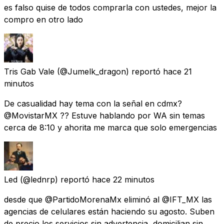
es falso quise de todos comprarla con ustedes, mejor la
compro en otro lado
Tris Gab Vale
(@Jumelk_dragon) reportó
hace 21
minutos
De casualidad hay tema con la señal en cdmx?
@MovistarMX ?? Estuve hablando por WA sin temas
cerca de 8:10 y ahorita me marca que solo emergencias
Led
(@lednrp) reportó
hace 22 minutos
desde que @PartidoMorenaMx eliminó al @IFT_MX las
agencias de celulares están haciendo su agosto. Suben
de precio los servicios sin advertencia, domicilian sin