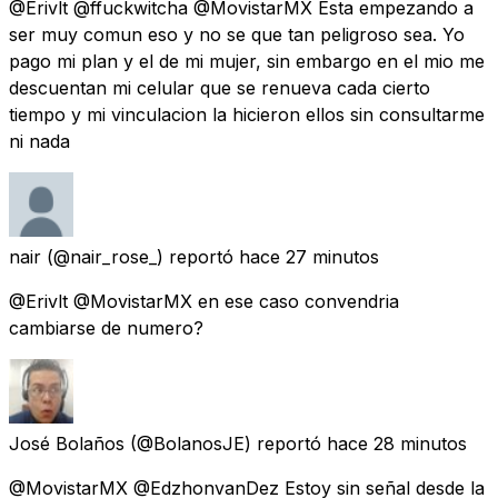
@Erivlt @ffuckwitcha @MovistarMX Esta empezando a
ser muy comun eso y no se que tan peligroso sea. Yo
pago mi plan y el de mi mujer, sin embargo en el mio me
descuentan mi celular que se renueva cada cierto
tiempo y mi vinculacion la hicieron ellos sin consultarme
ni nada
nair
(@nair_rose_) reportó
hace 27 minutos
@Erivlt @MovistarMX en ese caso convendria
cambiarse de numero?
José Bolaños
(@BolanosJE) reportó
hace 28 minutos
@MovistarMX @EdzhonvanDez Estoy sin señal desde la