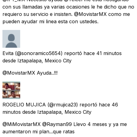
con sus llamadas ya varias ocasiones le he dicho que no
requiero su servicio e insisten. @MovistarMX como me
pueden ayudar mi linea esta con ustedes.
Evita
(@sonoramico5654) reportó
hace 41 minutos
desde
Iztapalapa, Mexico City
@MovistarMX Ayuda..!!!
ROGELIO MUJICA
(@rmujica23) reportó
hace 46
minutos
desde
Iztapalapa, Mexico City
@MiMovistarMX @Rayman99 Llevo 4 meses y ya me
aumentaron mi plan...que ratas