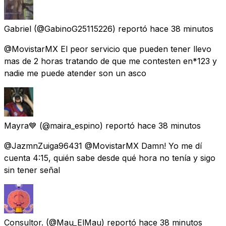
Gabriel
(@GabinoG25115226) reportó
hace 38 minutos
@MovistarMX El peor servicio que pueden tener llevo
mas de 2 horas tratando de que me contesten en*123 y
nadie me puede atender son un asco
Mayra💙
(@maira_espino) reportó
hace 38 minutos
@JazmnZuiga96431 @MovistarMX Damn! Yo me dí
cuenta 4:15, quién sabe desde qué hora no tenía y sigo
sin tener señal
Consultor.
(@Mau_ElMau) reportó
hace 38 minutos