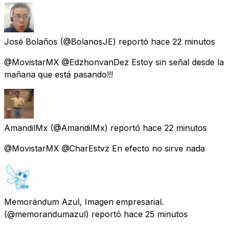
José Bolaños
(@BolanosJE) reportó
hace 22 minutos
@MovistarMX @EdzhonvanDez Estoy sin señal desde la
mañana que está pasando!!!
AmandilMx
(@AmandilMx) reportó
hace 22 minutos
@MovistarMX @CharEstvz En efecto no sirve nada
Memorándum Azul, Imagen empresarial.
(@memorandumazul) reportó
hace 25 minutos