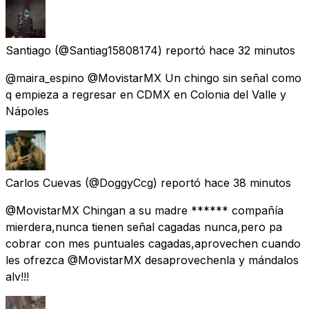
Santiago
(@Santiag15808174) reportó
hace 32 minutos
@maira_espino @MovistarMX Un chingo sin señal como
q empieza a regresar en CDMX en Colonia del Valle y
Nápoles
Carlos Cuevas
(@DoggyCcg) reportó
hace 38 minutos
@MovistarMX Chingan a su madre ****** compañía
mierdera,nunca tienen señal cagadas nunca,pero pa
cobrar con mes puntuales cagadas,aprovechen cuando
les ofrezca @MovistarMX desaprovechenla y mándalos
alv!!!