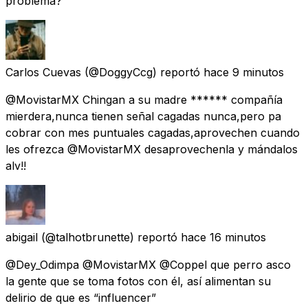
problema?
Carlos Cuevas
(@DoggyCcg) reportó
hace 9 minutos
@MovistarMX Chingan a su madre ****** compañía
mierdera,nunca tienen señal cagadas nunca,pero pa
cobrar con mes puntuales cagadas,aprovechen cuando
les ofrezca @MovistarMX desaprovechenla y mándalos
alv!!
abigail
(@talhotbrunette) reportó
hace 16 minutos
@Dey_Odimpa @MovistarMX @Coppel que perro asco
la gente que se toma fotos con él, así alimentan su
delirio de que es “influencer”