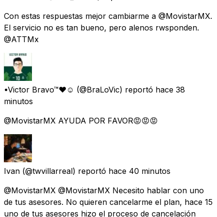
Con estas respuestas mejor cambiarme a @MovistarMX.
El servicio no es tan bueno, pero alenos rwsponden.
@ATTMx
•Victor Bravo™♥☺
(@BraLoVic) reportó
hace 38
minutos
@MovistarMX AYUDA POR FAVOR😡😡😡
Ivan
(@twvillarreal) reportó
hace 40 minutos
@MovistarMX @MovistarMX Necesito hablar con uno
de tus asesores. No quieren cancelarme el plan, hace 15
uno de tus asesores hizo el proceso de cancelación