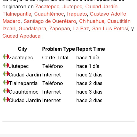
originaron en
Zacatepec
,
Jiutepec
,
Ciudad Jardín
,
Tlalnepantla
,
Cuauhtémoc
,
Irapuato
,
Gustavo Adolfo
Madero
,
Santiago de Querétaro
,
Chihuahua
,
Cuautitlán
Izcalli
,
Guadalajara
,
Zapopan
,
La Paz
,
San Luis Potosí
, y
Ciudad Apodaca
.
City
Problem Type
Report Time
Zacatepec
Corte Total
hace 1 día
Jiutepec
Teléfono
hace 1 día
Ciudad Jardín
Internet
hace 2 días
Tlalnepantla
Teléfono
hace 2 días
Cuauhtémoc
Internet
hace 3 días
Ciudad Jardín
Internet
hace 3 días
Mapa de Fallos