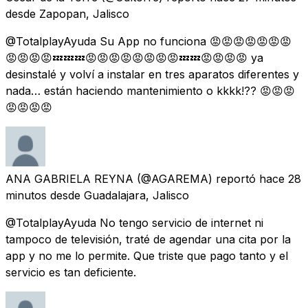
desde
Zapopan, Jalisco
@TotalplayAyuda Su App no funciona 😡😡😡😡😡😡😡
😡😡😡😡💤💤💤😡😡😡😡😡😡😡😡💤💤😡😡😡😡 ya
desinstalé y volví a instalar en tres aparatos diferentes y
nada… están haciendo mantenimiento o kkkk!?? 😡😡😡
😡😡😡😡
ANA GABRIELA REYNA
(@AGAREMA) reportó
hace 28
minutos
desde
Guadalajara, Jalisco
@TotalplayAyuda No tengo servicio de internet ni
tampoco de televisión, traté de agendar una cita por la
app y no me lo permite. Que triste que pago tanto y el
servicio es tan deficiente.