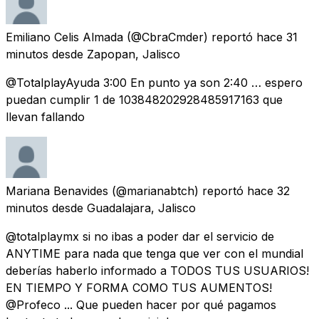
Emiliano Celis Almada
(@CbraCmder) reportó
hace 31
minutos
desde
Zapopan, Jalisco
@TotalplayAyuda 3:00 En punto ya son 2:40 … espero
puedan cumplir 1 de 103848202928485917163 que
llevan fallando
Mariana Benavides
(@marianabtch) reportó
hace 32
minutos
desde
Guadalajara, Jalisco
@totalplaymx si no ibas a poder dar el servicio de
ANYTIME para nada que tenga que ver con el mundial
deberías haberlo informado a TODOS TUS USUARIOS!
EN TIEMPO Y FORMA COMO TUS AUMENTOS!
@Profeco ... Que pueden hacer por qué pagamos