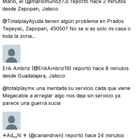
Mario, el
(@mariomunoz73) reportó
hace 2 minutos
desde
Zapopan, Jalisco
@TotalplayAyuda tienen algún problema en Prados
Tepeyac, Zapopan, 45050? No se si es solo mi casa o
toda la zona...
Erik Ambriz
(@ErikAmbriz19) reportó
hace 8 minutos
desde
Guadalajara, Jalisco
@totalplaymx una mentada su servicio cada que viene
Megacable a arreglar algo nos deja sin servicio ya
parece una guerra sucia
✈︎AdᵣᵢₐN ⚜︎
(@canandrwn) reportó
hace 24 minutos