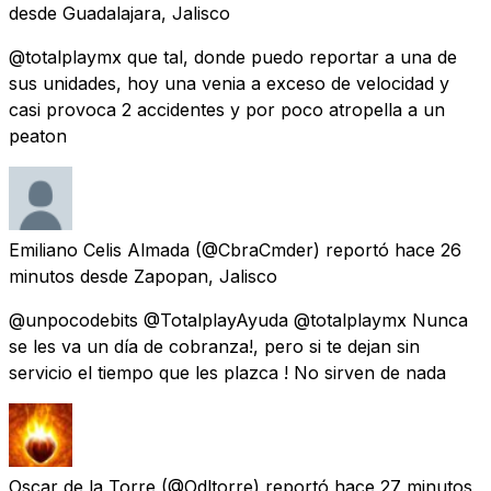
desde
Guadalajara, Jalisco
@totalplaymx que tal, donde puedo reportar a una de
sus unidades, hoy una venia a exceso de velocidad y
casi provoca 2 accidentes y por poco atropella a un
peaton
Emiliano Celis Almada
(@CbraCmder) reportó
hace 26
minutos
desde
Zapopan, Jalisco
@unpocodebits @TotalplayAyuda @totalplaymx Nunca
se les va un día de cobranza!, pero si te dejan sin
servicio el tiempo que les plazca ! No sirven de nada
Oscar de la Torre
(@Odltorre) reportó
hace 27 minutos