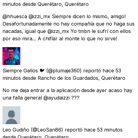
minutos
desde
Querétaro, Querétaro
@hhuesca @izzi_mx Siempre dicen lo mismo, amigo!
Desafortunadamente no hay compañía que no haga sus
nacadas, igual que @izzi_mx Yo tmbn le sufrí con ellos
por eso mira... A chiflar al monte lo que no sirve!
Siempre Gallos 🐦
(@plumaje360) reportó
hace 53
minutos
desde
Rancho de los Guardados, Querétaro
No me deja entrar a la aplicación desde ayer acaso hay
una falla general @ayudaizzi ???
Leo Gudiño
(@LeoSan86) reportó
hace 53 minutos
desde
Querétaro, Querétaro