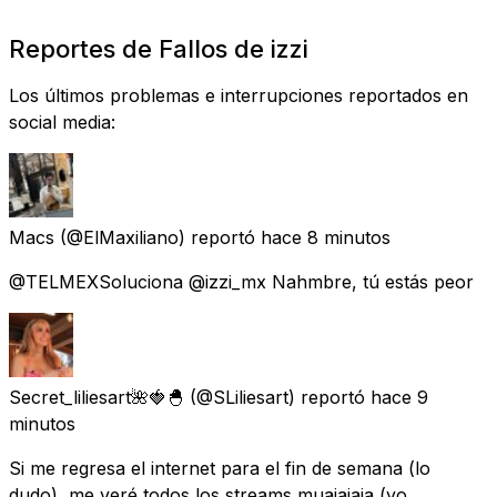
Reportes de Fallos de izzi
Los últimos problemas e interrupciones reportados en
social media:
Macs
(@ElMaxiliano) reportó
hace 8 minutos
@TELMEXSoluciona @izzi_mx Nahmbre, tú estás peor
Secret_liliesart🌺🍓🐣
(@SLiliesart) reportó
hace 9
minutos
Si me regresa el internet para el fin de semana (lo
dudo), me veré todos los streams muajajaja (yo