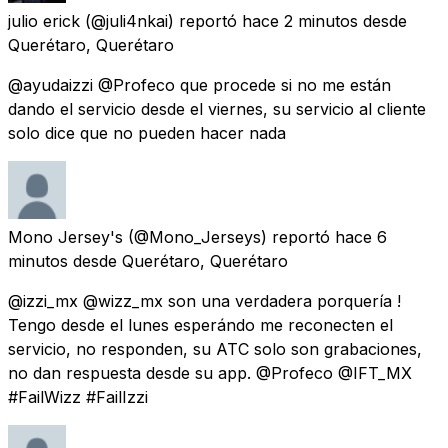
julio erick
(@juli4nkai) reportó
hace 2 minutos
desde
Querétaro, Querétaro
@ayudaizzi @Profeco que procede si no me están
dando el servicio desde el viernes, su servicio al cliente
solo dice que no pueden hacer nada
Mono Jersey's
(@Mono_Jerseys) reportó
hace 6
minutos
desde
Querétaro, Querétaro
@izzi_mx @wizz_mx son una verdadera porquería !
Tengo desde el lunes esperándo me reconecten el
servicio, no responden, su ATC solo son grabaciones,
no dan respuesta desde su app. @Profeco @IFT_MX
#FailWizz #FailIzzi