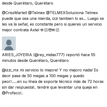
desde
Querétaro, Querétaro
@CrissMartell @Telmex @TELMEXSoluciona Telmex
puede que sea una mierda, izzi tambien lo es... Luego se
les va la señal, es constante pero si quieres un servicio
mejor contrata Axtel 🤟🏻😎🤟🏻
ARIES_JOYERIA
(@rey_midas777) reportó
hace 55
minutos
desde
Querétaro, Querétaro
@izzi_mx mi servicio lo mejore! Y no mejoro nada! Es
decir pase de 50 megas a 100 megas y quedo
peor!......en su línea de soporte técnico más de 72 horas
sin dar respuesta!.. tendré que levantar una queja en
@Profeco!..