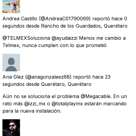
Andrea Castillo
(@AndreaC01790069) reportó
hace 0
segundos
desde
Rancho de los Guardados, Querétaro
@TELMEXSoluciona @ayudaizzi Menos me cambio a
Telmex, nunca cumplen con lo que prometió
Ana Glez
(@anagonzaleez68) reportó
hace 23
segundos
desde
Querétaro, Querétaro
Aún no se soluciona el problema @Megacable. En un
rato más @izzi_mx o @totalplaymx estarán marcando
para la nueva instalación.