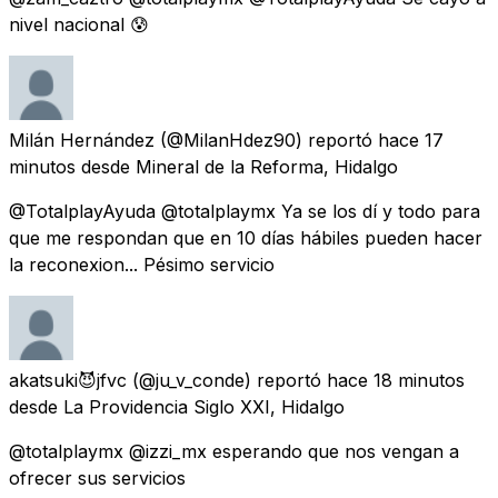
nivel nacional 😰
Milán Hernández
(@MilanHdez90) reportó
hace 17
minutos
desde
Mineral de la Reforma, Hidalgo
@TotalplayAyuda @totalplaymx Ya se los dí y todo para
que me respondan que en 10 días hábiles pueden hacer
la reconexion... Pésimo servicio
akatsuki😈jfvc
(@ju_v_conde) reportó
hace 18 minutos
desde
La Providencia Siglo XXI, Hidalgo
@totalplaymx @izzi_mx esperando que nos vengan a
ofrecer sus servicios