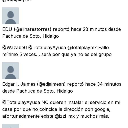
EDU
(@elinarestorres) reportó
hace 28 minutos
desde
Pachuca de Soto, Hidalgo
@Wazabe6 @TotalplayAyuda @totalplaymx Fallo
mínimo 5 veces… será por que ya no es del grupo
Edgar I. Jaimes
(@edjaimesn) reportó
hace 34 minutos
desde
Pachuca de Soto, Hidalgo
@TotalplayAyuda NO quieren instalar el servicio en mi
casa por que no coincide la dirección con google,
afortunadamente existe @izzi_mx y muchos más.