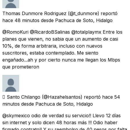
Thomas Dunmore Rodriguez
(@t_dunmore) reportó
hace 48 minutos
desde
Pachuca de Soto, Hidalgo
@RomoKuri @RicardoBSalinas @totalplaymx Entre los
planes que vienen, no sabia que un aumento de casi
10%, de forma arbitraria, incluso con nuevos
suscritores, estaba contemplado. Me siento
engañado...ah y por cierto nunca me llegan los Mbps
que prometieron
 Santo Chilango
(@Hazahelsantos) reportó
hace 54
minutos
desde
Pachuca de Soto, Hidalgo
@skymexico odio de verdad su servicio!! Llevo 12 días
sin internet y solo dicen 48 horas más !!! Odio haber
firmado contrato!! Y su reembolso de 40 pesos por falta