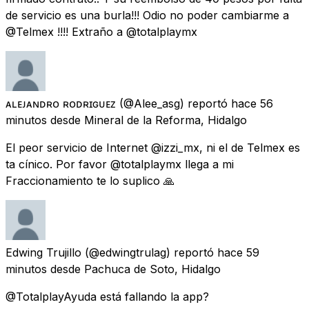
de servicio es una burla!!! Odio no poder cambiarme a
@Telmex !!!! Extraño a @totalplaymx
ᴀʟᴇᴊᴀɴᴅʀᴏ ʀᴏᴅʀɪɢᴜᴇᴢ
(@Alee_asg) reportó
hace 56
minutos
desde
Mineral de la Reforma, Hidalgo
El peor servicio de Internet @izzi_mx, ni el de Telmex es
ta cínico. Por favor @totalplaymx llega a mi
Fraccionamiento te lo suplico 🙏
Edwing Trujillo
(@edwingtrulag) reportó
hace 59
minutos
desde
Pachuca de Soto, Hidalgo
@TotalplayAyuda está fallando la app?