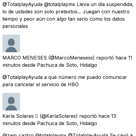
@TotalplayAyuda @totalplaymx Lleva un día suspendida,
lo de ustedes son solo pretextos... Juegan con nuestro
tiempo y peor aún con algo tan serio como los datos
personales
MARCO MENESES
(@MarcoMenesess) reportó
hace 11
minutos
desde
Pachuca de Soto, Hidalgo
@TotalplayAyuda a qué número me puedo comunicar
para cancelar el servicio de HBO
Karla Solares 
(@KarlaSolares) reportó
hace 13
minutos
desde
Pachuca de Soto, Hidalgo
@zam_caztro @totalplaymx @TotalplayAyuda Se cayó a