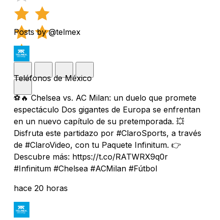
Posts by @telmex
Teléfonos de México
⚽️🔥 Chelsea vs. AC Milan: un duelo que promete
espectáculo Dos gigantes de Europa se enfrentan
en un nuevo capítulo de su pretemporada. 💥
Disfruta este partidazo por #ClaroSports, a través
de #ClaroVideo, con tu Paquete Infinitum. 👉
Descubre más: https://t.co/RATWRX9q0r
#Infinitum #Chelsea #ACMilan #Fútbol
hace 20 horas