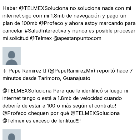
Haber @TELMEXSoluciona no soluciona nada con mi
internet sigo con mi 1.8mb de navegación y pago un
plan de 100mb @Profeco y ahora estoy marcando para
cancelar #SaludInteractiva y nunca es posible procesar
mi solicitud @Telmex @apestanpuntocom
✈️ Pepe Ramirez 
(@PepeRamirezMx) reportó
hace 7
minutos
desde
Tarimoro, Guanajuato
@TELMEXSoluciona Para que la identificó si luego ni
internet tengo o está a 1.8mb de velocidad cuando
debería de estar a 100 o más según el contrato!
@Profeco chequen por qué @TELMEXSoluciona
@Telmex es exceso de lentitud!!!!