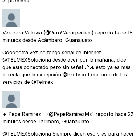
el problema.
Veronica Valdivia
(@VeroVAcarpediem) reportó
hace 18
minutos
desde
Acámbaro, Guanajuato
Ooooootra vez no tengo señal de internet
@TELMEXSoluciona desde ayer por la mañana, dice
que está conectado pero sin señal 🤨😡 esto ya es más
la regla que la excepción @Profeco tome nota de los
servicios de @Telmex
✈️ Pepe Ramirez 
(@PepeRamirezMx) reportó
hace 22
minutos
desde
Tarimoro, Guanajuato
@TELMEXSoluciona Siempre dicen eso y es para hacer