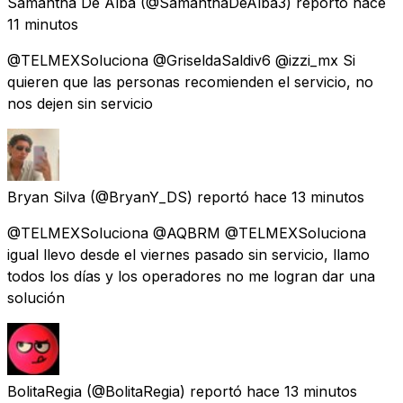
Samantha De Alba
(@SamanthaDeAlba3) reportó
hace
11 minutos
@TELMEXSoluciona @GriseldaSaldiv6 @izzi_mx Si
quieren que las personas recomienden el servicio, no
nos dejen sin servicio
Bryan Silva
(@BryanY_DS) reportó
hace 13 minutos
@TELMEXSoluciona @AQBRM @TELMEXSoluciona
igual llevo desde el viernes pasado sin servicio, llamo
todos los días y los operadores no me logran dar una
solución
BolitaRegia
(@BolitaRegia) reportó
hace 13 minutos