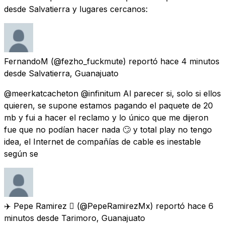
desde Salvatierra y lugares cercanos:
FernandoM
(@fezho_fuckmute) reportó
hace 4 minutos
desde
Salvatierra, Guanajuato
@meerkatcacheton @infinitum Al parecer si, solo si ellos
quieren, se supone estamos pagando el paquete de 20
mb y fui a hacer el reclamo y lo único que me dijeron
fue que no podían hacer nada 🙄 y total play no tengo
idea, el Internet de compañías de cable es inestable
según se
✈️ Pepe Ramirez 
(@PepeRamirezMx) reportó
hace 6
minutos
desde
Tarimoro, Guanajuato