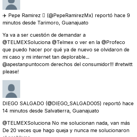
✈️ Pepe Ramirez 
(@PepeRamirezMx) reportó
hace 9
minutos
desde
Tarimoro, Guanajuato
Ya va a ser cuestión de demandar a
@TELMEXSoluciona @Telmex o ver en la @Profeco
que puedo hacer por qué ya de nuevo se olvidaron de
mi caso y mi internet tan deplorable...
@apestanpuntocom derechos del consumidor!!! #retwitt
please!
DIEGO SALGADO
(@DIEGO_SALGADO05) reportó
hace
14 minutos
desde
Salvatierra, Guanajuato
@TELMEXSoluciona No me solucionan nada, van más
De 20 veces que hago queja y nunca me solucionaron