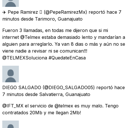
✈️ Pepe Ramirez 
(@PepeRamirezMx) reportó
hace 7
minutos
desde
Tarimoro, Guanajuato
Fueron 3 llamadas, en todas me dijeron que si mi
internet @Telmex estaba demasiado lento y mandarían a
alguien para arreglarlo. Ya van 8 dias o más y aún no se
viene nadie a revisar ni se comunican!!!
@TELMEXSoluciona #QuedateEnCasa
DIEGO SALGADO
(@DIEGO_SALGADO05) reportó
hace
7 minutos
desde
Salvatierra, Guanajuato
@IFT_MX el servicio de @telmex es muy malo. Tengo
contratados 20Mb y me llegan 2Mb!