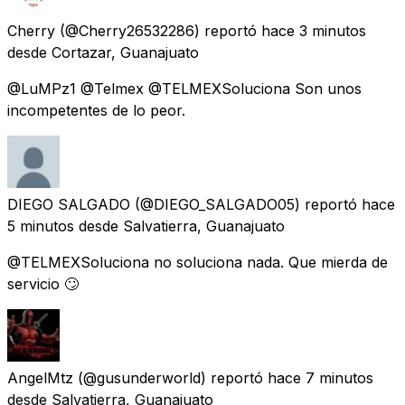
Cherry
(@Cherry26532286) reportó
hace 3 minutos
desde
Cortazar, Guanajuato
@LuMPz1 @Telmex @TELMEXSoluciona Son unos
incompetentes de lo peor.
DIEGO SALGADO
(@DIEGO_SALGADO05) reportó
hace
5 minutos
desde
Salvatierra, Guanajuato
@TELMEXSoluciona no soluciona nada. Que mierda de
servicio 🙄
AngelMtz
(@gusunderworld) reportó
hace 7 minutos
desde
Salvatierra, Guanajuato