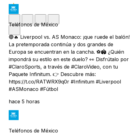
Teléfonos de México
🔴🔥 Liverpool vs. AS Monaco: ¡que ruede el balón!
La pretemporada continúa y dos grandes de
Europa se encuentran en la cancha. ⚽️🏟️ ¿Quién
impondrá su estilo en este duelo? 👀 Disfrútalo por
#ClaroSports, a través de #ClaroVideo, con tu
Paquete Infinitum. 👉 Descubre más:
https://t.co/RATWRX9q0r #Infinitum #Liverpool
#ASMonaco #Fútbol
hace 5 horas
Teléfonos de México