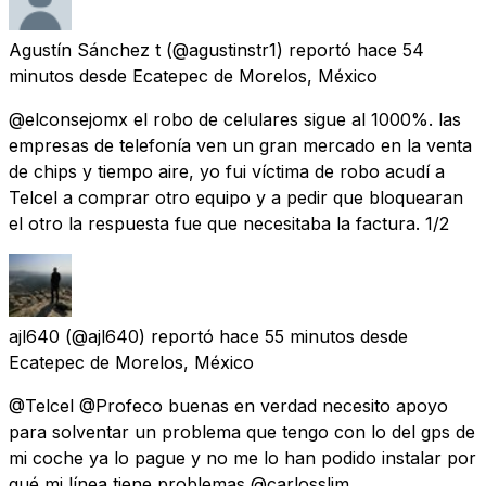
Agustín Sánchez t
(@agustinstr1) reportó
hace 54
minutos
desde
Ecatepec de Morelos, México
@elconsejomx el robo de celulares sigue al 1000%. las
empresas de telefonía ven un gran mercado en la venta
de chips y tiempo aire, yo fui víctima de robo acudí a
Telcel a comprar otro equipo y a pedir que bloquearan
el otro la respuesta fue que necesitaba la factura. 1/2
ajl640
(@ajl640) reportó
hace 55 minutos
desde
Ecatepec de Morelos, México
@Telcel @Profeco buenas en verdad necesito apoyo
para solventar un problema que tengo con lo del gps de
mi coche ya lo pague y no me lo han podido instalar por
qué mi línea tiene problemas @carlosslim