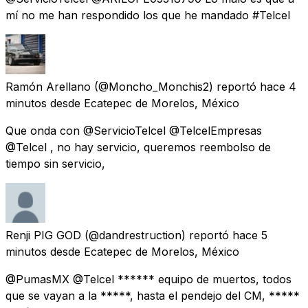
mí no me han respondido los que he mandado #Telcel
Ramón Arellano
(@Moncho_Monchis2) reportó
hace 4
minutos
desde
Ecatepec de Morelos, México
Que onda con @ServicioTelcel @TelcelEmpresas
@Telcel , no hay servicio, queremos reembolso de
tiempo sin servicio,
Renji PIG GOD
(@dandrestruction) reportó
hace 5
minutos
desde
Ecatepec de Morelos, México
@PumasMX @Telcel ****** equipo de muertos, todos
que se vayan a la *****, hasta el pendejo del CM, *****