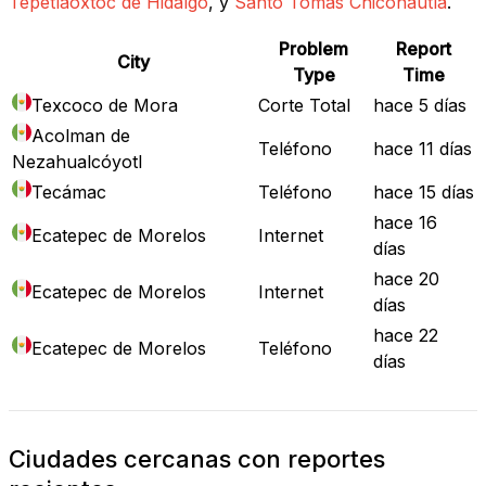
Tepetlaoxtoc de Hidalgo
, y
Santo Tomás Chiconautla
.
Problem
Report
City
Type
Time
Texcoco de Mora
Corte Total
hace 5 días
Acolman de
Teléfono
hace 11 días
Nezahualcóyotl
Tecámac
Teléfono
hace 15 días
hace 16
Ecatepec de Morelos
Internet
días
hace 20
Ecatepec de Morelos
Internet
días
hace 22
Ecatepec de Morelos
Teléfono
días
Ciudades cercanas con reportes