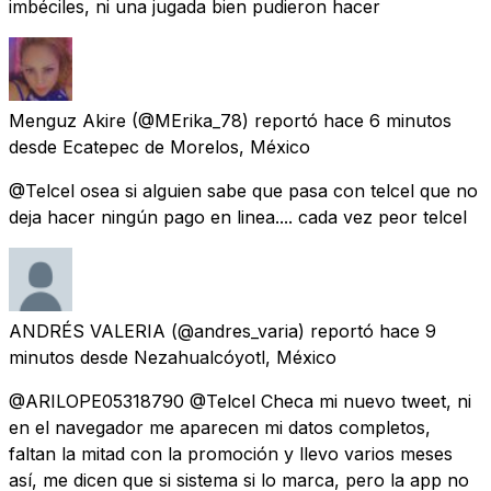
imbéciles, ni una jugada bien pudieron hacer
Menguz Akire
(@MErika_78) reportó
hace 6 minutos
desde
Ecatepec de Morelos, México
@Telcel osea si alguien sabe que pasa con telcel que no
deja hacer ningún pago en linea.... cada vez peor telcel
ANDRÉS VALERIA
(@andres_varia) reportó
hace 9
minutos
desde
Nezahualcóyotl, México
@ARILOPE05318790 @Telcel Checa mi nuevo tweet, ni
en el navegador me aparecen mi datos completos,
faltan la mitad con la promoción y llevo varios meses
así, me dicen que si sistema si lo marca, pero la app no