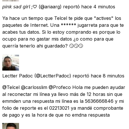
𝘱𝘪𝘯𝘬 𝘴𝘢𝘥 𝘨𝘪𝘳𝘭 ;♡
(@ariaarg) reportó
hace 4 minutos
Ya hace un tiempo que Telcel te pide que "actives" los
paquetes de Internet. Una ****** jugarreta para que te
acabes tus datos. Si lo estoy comprando es porque lo
ocupo para no gastar mis datos ¿o como para que
querría tenerlo ahi guardado? 🙄🙄🙄
Lectter Padoc
(@LectterPadoc) reportó
hace 8 minutos
@Telcel @carlosslim @Profeco Hola me pueden ayudar
al reconectar mi línea ya llevo más de 12 horas sin que
emmden una respuesta mi línea es la 5636666846 y mi
folio de reporte es el 02213021 ya mandé comprobante
de pago y es la hora de que no emdna respuesta