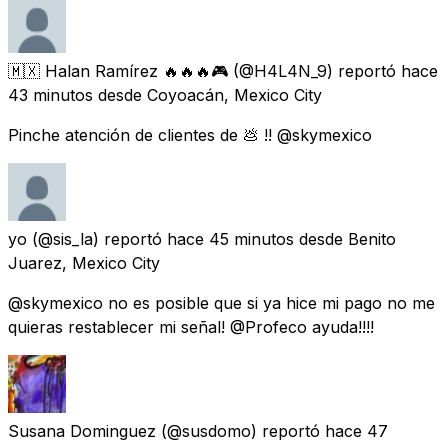
🇲🇽 Halan Ramírez 🔥🔥🔥🎮
(@H4L4N_9) reportó
hace
43 minutos
desde
Coyoacán, Mexico City
Pinche atención de clientes de 💩 !! @skymexico
yo
(@sis_la) reportó
hace 45 minutos
desde
Benito
Juarez, Mexico City
@skymexico no es posible que si ya hice mi pago no me
quieras restablecer mi señal! @Profeco ayuda!!!!
Susana Dominguez
(@susdomo) reportó
hace 47