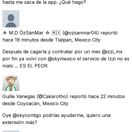
hasta me saca de la app. ¿Qué hago?
☆ M.D ÓzSánMar ☆ 🇲🇽
(@ozsanmar04) reportó
hace 19 minutos
desde
Tlalpan, Mexico City
Después de cagarla y contratar por un mes @izzi_mx
por fin ya volví con @skymexico el servicio de Izzi no es
malo ... ES EL PEOR
Guille Vanegas
(@Cakarotho) reportó
hace 22 minutos
desde
Coyoacán, Mexico City
Oye @skycontigo podrías ayudarme, quiero una
extensión más?