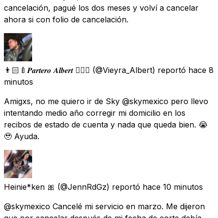
cancelación, pagué los dos meses y volví a cancelar
ahora si con folio de cancelación.
👨🏻‍🍼𝑷𝒂𝒓𝒕𝒆𝒓𝒐 𝑨𝒍𝒃𝒆𝒓𝒕 🏳️‍🌈💉
(@Vieyra_Albert) reportó
hace 8
minutos
Amigxs, no me quiero ir de Sky @skymexico pero llevo
intentando medio año corregir mi domicilio en los
recibos de estado de cuenta y nada que queda bien. 😭
🥹 Ayuda.
Heinie*ken 🎀
(@JennRdGz) reportó
hace 10 minutos
@skymexico Cancelé mi servicio en marzo. Me dijeron
que por cancelar después de mi fecha de corte debía