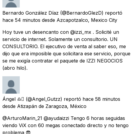
Bernardo González Díaz
(@BernardoGlezD) reportó
hace 54 minutos
desde
Azcapotzalco, Mexico City
Hoy tuve un desencanto con @izzi_mx . Solicité un
servicio de internet. Solamente un consultorio. UN
CONSULTORIO. El ejecutivo de venta al saber eso, me
dijo que era imposible que solicitara ese servicio, porque
se me exigía contratar el paquete de IZZI NEGOCIOS
(abro hilo).
Ángel ♎️
(@Angel_Gutzz) reportó
hace 58 minutos
desde
Atizapán de Zaragoza, México
@ArturoMarin_21 @ayudaizzi Tengo 6 horas seguidas
viendo ViX con 60 megas conectado directo y no tengo
problema 😎