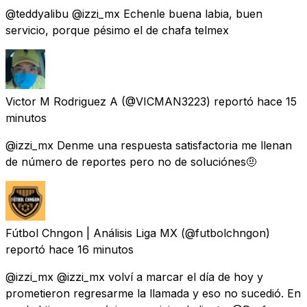
@teddyalibu @izzi_mx Echenle buena labia, buen
servicio, porque pésimo el de chafa telmex
Victor M Rodriguez A
(@VICMAN3223) reportó
hace 15
minutos
@izzi_mx Denme una respuesta satisfactoria me llenan
de número de reportes pero no de soluciónes🤨
Fútbol Chngon | Análisis Liga MX
(@futbolchngon)
reportó
hace 16 minutos
@izzi_mx @izzi_mx volví a marcar el día de hoy y
prometieron regresarme la llamada y eso no sucedió. En