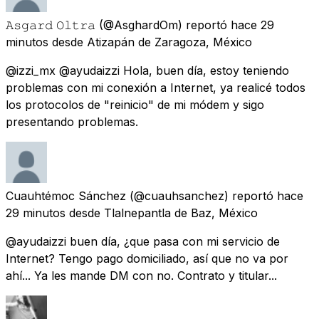
𝙰𝚜𝚐𝚊𝚛𝚍 𝙾𝚕𝚝𝚛𝚊
(@AsghardOm) reportó
hace 29
minutos
desde
Atizapán de Zaragoza, México
@izzi_mx @ayudaizzi Hola, buen día, estoy teniendo
problemas con mi conexión a Internet, ya realicé todos
los protocolos de "reinicio" de mi módem y sigo
presentando problemas.
Cuauhtémoc Sánchez
(@cuauhsanchez) reportó
hace
29 minutos
desde
Tlalnepantla de Baz, México
@ayudaizzi buen día, ¿que pasa con mi servicio de
Internet? Tengo pago domiciliado, así que no va por
ahí... Ya les mande DM con no. Contrato y titular...