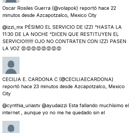
Oscar Rosiles Guerra
(@volapok) reportó
hace 22
minutos
desde
Azcapotzalco, Mexico City
@izzi_mx PÉSIMO EL SERVICIO DE IZZI “HASTA LA
11:30 DE LA NOCHE “DICEN QUE RESTITUYEN EL
SERVICIO!!!!!!! OJO NO CONTRATEN CON IZZI PASEN
LA VOZ 😡😡😡😡😡😡😡😡
CECILIA E. CARDONA C
(@CECILIAECARDONA)
reportó
hace 23 minutos
desde
Azcapotzalco, Mexico
City
@cynthia_uriastv @ayudaizzi Esta fallando muchísimo el
internet , aunque yo no me he quedado sin el