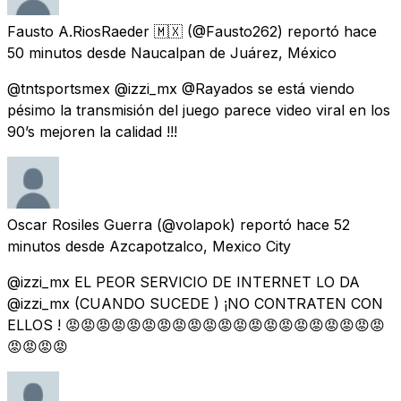
Fausto A.RiosRaeder 🇲🇽
(@Fausto262) reportó
hace
50 minutos
desde
Naucalpan de Juárez, México
@tntsportsmex @izzi_mx @Rayados se está viendo
pésimo la transmisión del juego parece video viral en los
90’s mejoren la calidad !!!
Oscar Rosiles Guerra
(@volapok) reportó
hace 52
minutos
desde
Azcapotzalco, Mexico City
@izzi_mx EL PEOR SERVICIO DE INTERNET LO DA
@izzi_mx (CUANDO SUCEDE ) ¡NO CONTRATEN CON
ELLOS ! 😡😡😡😡😡😡😡😡😡😡😡😡😡😡😡😡😡😡😡😡😡
😡😡😡😡