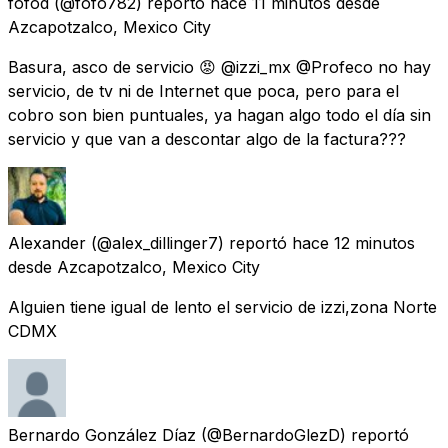
fofod
(@fofo782) reportó
hace 11 minutos
desde
Azcapotzalco, Mexico City
Basura, asco de servicio 😡 @izzi_mx @Profeco no hay
servicio, de tv ni de Internet que poca, pero para el
cobro son bien puntuales, ya hagan algo todo el día sin
servicio y que van a descontar algo de la factura???
Alexander
(@alex_dillinger7) reportó
hace 12 minutos
desde
Azcapotzalco, Mexico City
Alguien tiene igual de lento el servicio de izzi,zona Norte
CDMX
Bernardo González Díaz
(@BernardoGlezD) reportó