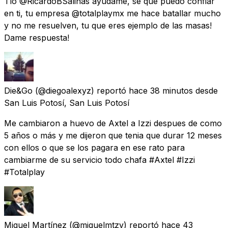
Tío @RicardoBSalinas ayúdame, se que puedo confiar
en ti, tu empresa @totalplaymx me hace batallar mucho
y no me resuelven, tu que eres ejemplo de las masas!
Dame respuesta!
Die&Go
(@diegoalexyz) reportó
hace 38 minutos
desde
San Luis Potosí, San Luis Potosí
Me cambiaron a huevo de Axtel a Izzi despues de como
5 años o más y me dijeron que tenia que durar 12 meses
con ellos o que se los pagara en ese rato para
cambiarme de su servicio todo chafa #Axtel #Izzi
#Totalplay
Miguel Martínez
(@miguelmtzv) reportó
hace 43