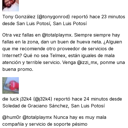
Tony González
(@tonygonrod) reportó
hace 23 minutos
desde
San Luis Potosí, San Luis Potosí
Otra vez fallas en @totalplaymx. Siempre siempre hay
fallas en la zona, dan un buen de hueva neta. ¿Alguien
que me recomiende otro proveedor de servicios de
Internet? Qué no sea Telmex, están iguales de mala
atención y terrible servicio. Venga @izzi_mx, ponme una
buena promo.
die luck j32k4
(@j32k4) reportó
hace 24 minutos
desde
Soledad de Graciano Sánchez, San Luis Potosí
@hum0r @totalplaymx Nunca hay es muy mala
compañía y servicio de soporte pésimo