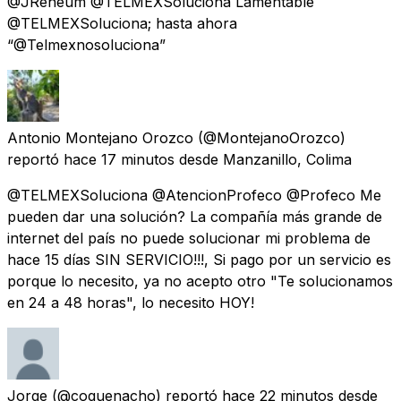
@JReneum @TELMEXSoluciona Lamentable
@TELMEXSoluciona; hasta ahora
“@Telmexnosoluciona”
Antonio Montejano Orozco
(@MontejanoOrozco)
reportó
hace 17 minutos
desde
Manzanillo, Colima
@TELMEXSoluciona @AtencionProfeco @Profeco Me
pueden dar una solución? La compañía más grande de
internet del país no puede solucionar mi problema de
hace 15 días SIN SERVICIO!!!, Si pago por un servicio es
porque lo necesito, ya no acepto otro "Te solucionamos
en 24 a 48 horas", lo necesito HOY!
Jorge
(@coquenacho) reportó
hace 22 minutos
desde