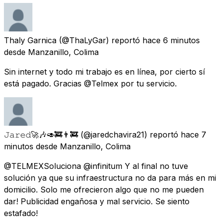
Thaly Garnica
(@ThaLyGar) reportó
hace 6 minutos
desde
Manzanillo, Colima
Sin internet y todo mi trabajo es en línea, por cierto sí
está pagado. Gracias @Telmex por tu servicio.
𝙹𝚊𝚛𝚎𝚍🚀🎶🥑🚒👨‍🚒
(@jaredchavira21) reportó
hace 7
minutos
desde
Manzanillo, Colima
@TELMEXSoluciona @infinitum Y al final no tuve
solución ya que su infraestructura no da para más en mi
domicilio. Solo me ofrecieron algo que no me pueden
dar! Publicidad engañosa y mal servicio. Se siento
estafado!