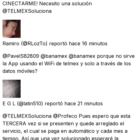
CINECTARME! Necesito una solución
@TELMEXSoluciona
Ramiro
(@RLozTo) reportó
hace 16 minutos
@PavelS82809 @banamex @banamex porque no sirve
la App usando el WiFi de telmex y solo a través de los
datos móviles?
E G L
(@latin510) reportó
hace 21 minutos
@TELMEXSoluciona @Profeco Pues espero que esta
TERCERA vez si se presenten y quede arreglado el
servicio, el cual se paga en automático y cada mes a
tiempo. Así que una vez solucionado esperaré la