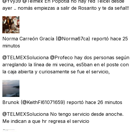
@Yvy39 @Telmex En Popotla no hay red Telcel desde
ayer .. nomás empiezas a salir de Rosarito y te da señal!!
Norma Carreón Gracía
(@Norma67ca) reportó
hace 25
minutos
@TELMEXSoluciona @Profeco hay dos personas según
arreglando la línea de mi vecina, es5ban en el poste con
la caja abierta y curiosamente se fue el servicio,
Brunok
(@KeithFl61071659) reportó
hace 26 minutos
@TELMEXSoluciona No tengo servicio desde anoche.
Me indican a que hr regresa el servicio