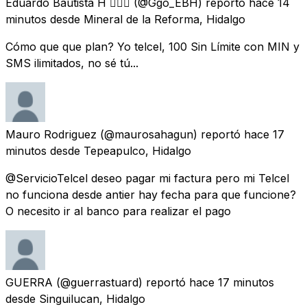
Eduardo Bautista H 👨🏻‍⚕️
(@Ggo_EBH) reportó
hace 14
minutos
desde
Mineral de la Reforma, Hidalgo
Cómo que que plan? Yo telcel, 100 Sin Límite con MIN y
SMS ilimitados, no sé tú...
Mauro Rodriguez
(@maurosahagun) reportó
hace 17
minutos
desde
Tepeapulco, Hidalgo
@ServicioTelcel deseo pagar mi factura pero mi Telcel
no funciona desde antier hay fecha para que funcione?
O necesito ir al banco para realizar el pago
GUERRA
(@guerrastuard) reportó
hace 17 minutos
desde
Singuilucan, Hidalgo