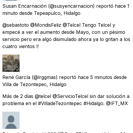
Susan Encarnación
(@susyencarnacion) reportó
hace 1
minuto
desde
Tepeapulco, Hidalgo
@sebastoto @MondisFeliz @Telcel Tengo Telcel y
empecé a ver el aumento desde Mayo, con un pésimo
servicio pero era algo disimulado ahora ya lo gritan a los
cuatro vientos !!
René García
(@lrggmas) reportó
hace 5 minutos
desde
Villa de Tezontepec, Hidalgo
Más de 2 días @telcel @ServicioTelcel sin dar solución a
problema en el #VilladeTezontepec #Hidalgo. @IFT_MX