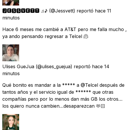
🅹🅴🆂🆂🆅🅴🆃🆃 ♫♪
(@Jessvett) reportó
hace 11
minutos
Hace 6 meses me cambié a AT&T pero me falla mucho ,
ya ando pensando regresar a Telcel 🫠
Ulises GueJua
(@ulises_guejua) reportó
hace 14
minutos
Qué bonito es mandar a la ***** a @Telcel después de
tantos años y el servicio igual de ****** que otras
compañías pero por lo menos dan más GB los otros…
los quiero nunca cambien…desaparezcan 🫶🏻