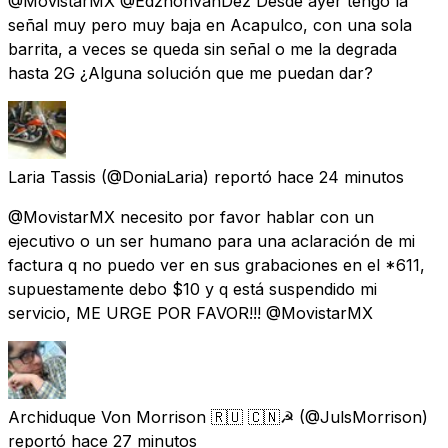
@MovistarMX @EdzhonvanDez Desde ayer tengo la
señal muy pero muy baja en Acapulco, con una sola
barrita, a veces se queda sin señal o me la degrada
hasta 2G ¿Alguna solución que me puedan dar?
Laria Tassis
(@DoniaLaria) reportó
hace 24 minutos
@MovistarMX necesito por favor hablar con un
ejecutivo o un ser humano para una aclaración de mi
factura q no puedo ver en sus grabaciones en el *611,
supuestamente debo $10 y q está suspendido mi
servicio, ME URGE POR FAVOR!!! @MovistarMX
Archiduque Von Morrison 🇷🇺 🇨🇳☭
(@JulsMorrison)
reportó
hace 27 minutos