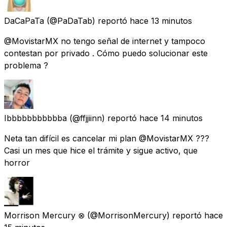
DaCaPaTa
(@PaDaTab) reportó
hace 13 minutos
@MovistarMX no tengo señal de internet y tampoco
contestan por privado . Cómo puedo solucionar este
problema ?
Ibbbbbbbbbbba
(@ffjjiinn) reportó
hace 14 minutos
Neta tan difícil es cancelar mi plan @MovistarMX ???
Casi un mes que hice el trámite y sigue activo, que
horror
Morrison Mercury ⊗
(@MorrisonMercury) reportó
hace