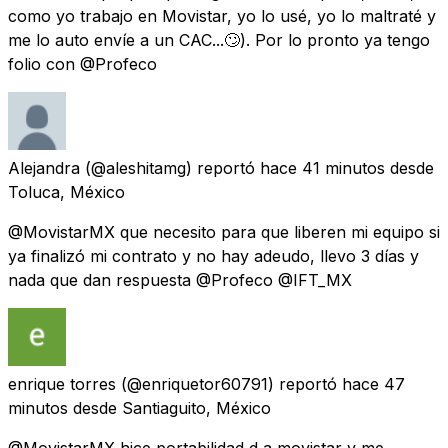
como yo trabajo en Movistar, yo lo usé, yo lo maltraté y
me lo auto envíe a un CAC...🙄). Por lo pronto ya tengo
folio con @Profeco
Alejandra
(@aleshitamg) reportó
hace 41 minutos
desde
Toluca, México
@MovistarMX que necesito para que liberen mi equipo si
ya finalizó mi contrato y no hay adeudo, llevo 3 días y
nada que dan respuesta @Profeco @IFT_MX
enrique torres
(@enriquetor60791) reportó
hace 47
minutos
desde
Santiaguito, México
@MovistarMX hice portabilidad d a movistar y me