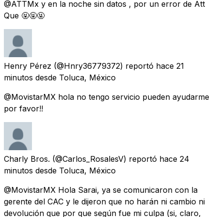
@ATTMx y en la noche sin datos , por un error de Att
Que 🤬🤬🤬
Henry Pérez
(@Hnry36779372) reportó
hace 21
minutos
desde
Toluca, México
@MovistarMX hola no tengo servicio pueden ayudarme
por favor!!
Charly Bros.
(@Carlos_RosalesV) reportó
hace 24
minutos
desde
Toluca, México
@MovistarMX Hola Sarai, ya se comunicaron con la
gerente del CAC y le dijeron que no harán ni cambio ni
devolución que por que según fue mi culpa (si, claro,