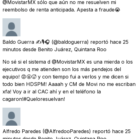
@MovistarMX sólo que aún no me resuelven mi
reembolso de renta anticipada. Apesta a fraude😭
Baldo Guerra ✍️🎙️🎧
(@baldoguerra) reportó
hace 25
minutos
desde
Benito Juárez, Quintana Roo
No sé si el sistema d @MovistarMX es una mierda o los
ejecutivos q me atienden son los más pendejos del
equipo! 😡🤬🥵 y con tiempo fui a verlos y me dicen si
todo bien HDSPM! Aaaah y CM de Movi no me escriban
xfa! Voy a ir al CAC ahí y en el teléfono la
cagaron!#Queloresuelvan!
Alfredo Paredes
(@AlfredooParedes) reportó
hace 25
minutos
desde
Benito Juárez, Quintana Roo