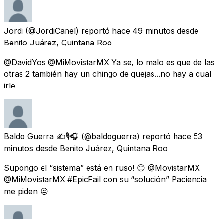
Jordi
(@JordiCanel) reportó
hace 49 minutos
desde
Benito Juárez, Quintana Roo
@DavidYos @MiMovistarMX Ya se, lo malo es que de las
otras 2 también hay un chingo de quejas...no hay a cual
irle
Baldo Guerra ✍️🎙️🎧
(@baldoguerra) reportó
hace 53
minutos
desde
Benito Juárez, Quintana Roo
Supongo el “sistema” está en ruso! 😐 @MovistarMX
@MiMovistarMX #EpicFail con su “solución” Paciencia
me piden 😐