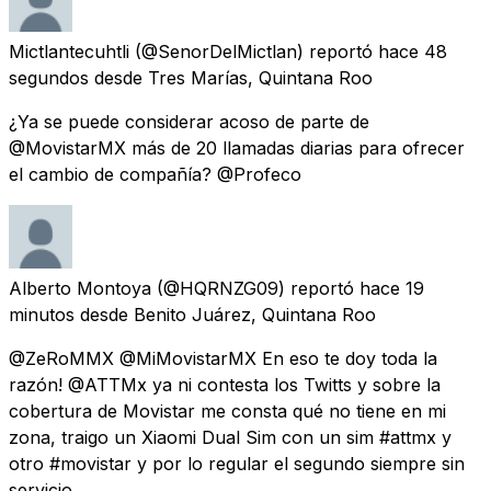
Mictlantecuhtli
(@SenorDelMictlan) reportó
hace 48
segundos
desde
Tres Marías, Quintana Roo
¿Ya se puede considerar acoso de parte de
@MovistarMX más de 20 llamadas diarias para ofrecer
el cambio de compañía? @Profeco
Alberto Montoya
(@HQRNZG09) reportó
hace 19
minutos
desde
Benito Juárez, Quintana Roo
@ZeRoMMX @MiMovistarMX En eso te doy toda la
razón! @ATTMx ya ni contesta los Twitts y sobre la
cobertura de Movistar me consta qué no tiene en mi
zona, traigo un Xiaomi Dual Sim con un sim #attmx y
otro #movistar y por lo regular el segundo siempre sin
servicio.