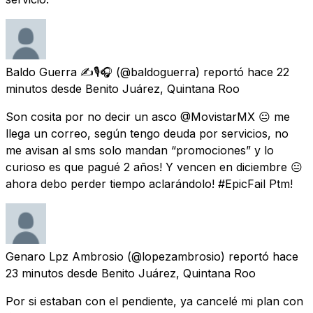
Baldo Guerra ✍️🎙️🎧
(@baldoguerra) reportó
hace 22
minutos
desde
Benito Juárez, Quintana Roo
Son cosita por no decir un asco @MovistarMX 😐 me
llega un correo, según tengo deuda por servicios, no
me avisan al sms solo mandan “promociones” y lo
curioso es que pagué 2 años! Y vencen en diciembre 😐
ahora debo perder tiempo aclarándolo! #EpicFail Ptm!
Genaro Lpz Ambrosio
(@lopezambrosio) reportó
hace
23 minutos
desde
Benito Juárez, Quintana Roo
Por si estaban con el pendiente, ya cancelé mi plan con