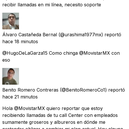
recibir llamadas en mi línea, necesito soporte
Álvaro Castañeda Bernal
(@urashima1977mx) reportó
hace 18 minutos
@HugoDeLaGarza15 Como chinga @MovistarMX con
eso
Benito Romero Contreras
(@BenitoRomeroCo1) reportó
hace 21 minutos
Hola @MovistarMX quiero reportar que estoy
recibiendo llamadas de tu call Center con empleados
sumamente groseros y albureros en dónde me
pretender obligar a cambiar mi plan actual. Hay alguna