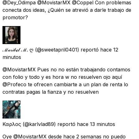
@Dey_Odimpa @MovistarMX @Coppel Con problemas
conecta dos ideas, ¿Quién se atrevió a darle trabajo de
promotor?
ℳ𝒶𝓇𝒾𝒷ℯ𝓁 ℳ. ღ
(@sweetapril0401) reportó
hace 12
minutos
@MovistarMX Pues no no están trabajando contamos
con folio y todo y es hora w no resuelven ojo aquí
@Profeco te ofrecen cambiarte a un plan de renta lo
contratas pagas la fianza y no resuelven
Καρλος
(@karlvlad89) reportó
hace 13 minutos
Oye @MovistarMX desde hace 2 semanas no puedo