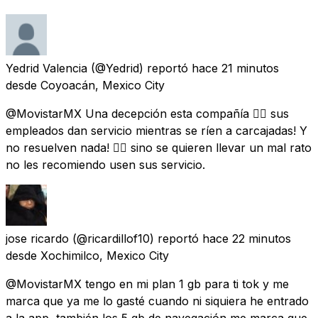
Yedrid Valencia
(@Yedrid) reportó
hace 21 minutos
desde
Coyoacán, Mexico City
@MovistarMX Una decepción esta compañía 👎🏻 sus
empleados dan servicio mientras se ríen a carcajadas! Y
no resuelven nada! 👎🏻 sino se quieren llevar un mal rato
no les recomiendo usen sus servicio.
jose ricardo
(@ricardillof10) reportó
hace 22 minutos
desde
Xochimilco, Mexico City
@MovistarMX tengo en mi plan 1 gb para ti tok y me
marca que ya me lo gasté cuando ni siquiera he entrado
a la app, también los 5 gb de navegación me marca que