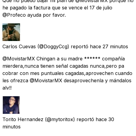
Que no puedo bajar mi plan de @MovistarMX porque no
he pagado la factura que se vence el 17 de julio
@Profeco ayuda por favor.
Carlos Cuevas
(@DoggyCcg) reportó
hace 27 minutos
@MovistarMX Chingan a su madre ****** compañía
mierdera,nunca tienen señal cagadas nunca,pero pa
cobrar con mes puntuales cagadas,aprovechen cuando
les ofrezca @MovistarMX desaprovechenla y mándalos
alv!!
Torito Hernandez
(@mytoritox) reportó
hace 30
minutos