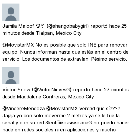
Jamila Maloof 🧕🌴
(@shangobabygirl) reportó
hace 25
minutos
desde
Tlalpan, Mexico City
@MovistarMX No es posible que solo INE para renovar
equipo. Nunca informan hasta que estás en el centro de
servicio. Los documentos de extravían. Pésimo servicio.
Víctor Snow
(@VictorNievesG) reportó
hace 27 minutos
desde
Magdalena Contreras, Mexico City
@VincereMendoza @MovistarMX Verdad que sí????
Jajaja yo con solo moverme 2 metros ya se le fue la
señal y con su red 3lentííííísisisisisisimaG no puedo hacer
nada en redes sociales ni en aplicaciones y mucho