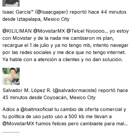
Isaac García™
(@Isaacgaper) reportó
hace 44 minutos
desde
Iztapalapa, Mexico City
@KILILIMAN @MovistarMX @Telcel Nooooo... yo estoy
con Movistar y de la nada me cambiaron mi plan,
recargue el 1 de julio y ya no tengo mb, intento navegar
por las redes sociales y me dice que no tengo internet.
Ya hable con a atención a clientes y no dan solución.
Salvador M. López R.
(@salvadormaciste) reportó
hace
45 minutos
desde
Coyoacán, Mexico City
Adios a @baitmxoficial tu cambio de oferta comercial y
tu política de uso justo uso a 500 kb me llevan a
@MovistarMX fuimos felices pero cambiaste para mal...