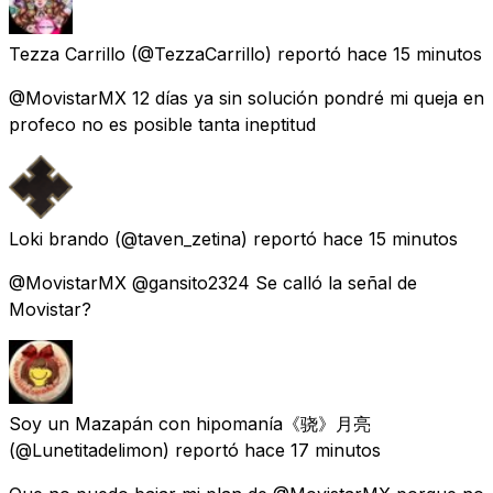
Tezza Carrillo
(@TezzaCarrillo) reportó
hace 15 minutos
@MovistarMX 12 días ya sin solución pondré mi queja en
profeco no es posible tanta ineptitud
Loki brando
(@taven_zetina) reportó
hace 15 minutos
@MovistarMX @gansito2324 Se calló la señal de
Movistar?
Soy un Mazapán con hipomanía《骁》月亮
(@Lunetitadelimon) reportó
hace 17 minutos