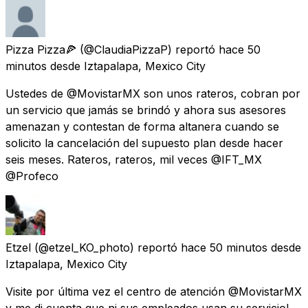
Pizza Pizza🍕
(@ClaudiaPizzaP) reportó
hace 50
minutos
desde
Iztapalapa, Mexico City
Ustedes de @MovistarMX son unos rateros, cobran por
un servicio que jamás se brindó y ahora sus asesores
amenazan y contestan de forma altanera cuando se
solicito la cancelación del supuesto plan desde hacer
seis meses. Rateros, rateros, mil veces @IFT_MX
@Profeco
Etzel
(@etzel_KO_photo) reportó
hace 50 minutos
desde
Iztapalapa, Mexico City
Visite por última vez el centro de atención @MovistarMX
y me di cuenta que ni sus empleados usan su servicio!