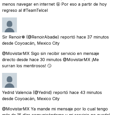
menos navegar en internet 🤬 Por eso a partir de hoy
regreso al #TeamTelcel
Sir Renoir❁
(@RenoirAbadie) reportó
hace 37 minutos
desde
Coyoacán, Mexico City
@MovistarMX Sigo sin recibir servicio en mensaje
directo desde hace 30 minutos @MovistarMX ¡Me
surran los mentirosos! 🙄
Yedrid Valencia
(@Yedrid) reportó
hace 43 minutos
desde
Coyoacán, Mexico City
@MovistarMX Ya mande mi mensaje por lo cual tengo
más de 15 días comunicándome y mi servicio no queda!