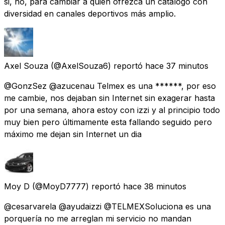
si, no, para cambiar a quien ofrezca un catálogo con
diversidad en canales deportivos más amplio.
Axel Souza
(@AxelSouza6) reportó
hace 37 minutos
@GonzSez @azucenau Telmex es una ******, por eso
me cambie, nos dejaban sin Internet sin exagerar hasta
por una semana, ahora estoy con izzi y al principio todo
muy bien pero últimamente esta fallando seguido pero
máximo me dejan sin Internet un dia
Moy D
(@MoyD7777) reportó
hace 38 minutos
@cesarvarela @ayudaizzi @TELMEXSoluciona es una
porquería no me arreglan mi servicio no mandan