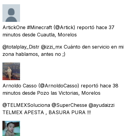
ArtickOne #Minecraft
(@Artick) reportó
hace 37
minutos
desde
Cuautla, Morelos
@totalplay_Distr @izzi_mx Cuánto den servicio en mi
zona hablamos, antes no ;)
Arnoldo Casso
(@ArnoldoCasso) reportó
hace 38
minutos
desde
Pozo las Victorias, Morelos
@TELMEXSoluciona @SuperChesse @ayudaizzi
TELMEX APESTA , BASURA PURA !!!