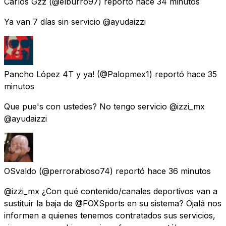
Carlos Gzz
(@elburro97) reportó
hace 34 minutos
Ya van 7 días sin servicio @ayudaizzi
Pancho López 4T y ya!
(@Palopmex1) reportó
hace 35
minutos
Que pue's con ustedes? No tengo servicio @izzi_mx
@ayudaizzi
OSvaldo
(@perrorabioso74) reportó
hace 36 minutos
@izzi_mx ¿Con qué contenido/canales deportivos van a
sustituir la baja de @FOXSports en su sistema? Ojalá nos
informen a quienes tenemos contratados sus servicios,