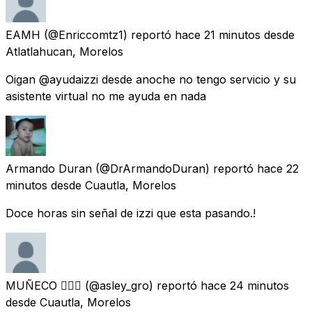
EAMH
(@Enriccomtz1) reportó
hace 21 minutos
desde
Atlatlahucan, Morelos
Oigan @ayudaizzi desde anoche no tengo servicio y su
asistente virtual no me ayuda en nada
Armando Duran
(@DrArmandoDuran) reportó
hace 22
minutos
desde
Cuautla, Morelos
Doce horas sin señal de izzi que esta pasando.!
MUÑECO 💆🏻‍♂️
(@asley_gro) reportó
hace 24 minutos
desde
Cuautla, Morelos