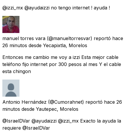
@izzi_mx @ayudaizzi no tengo internet ! ayuda !
manuel torres vara
(@manueltorresvar) reportó
hace
26 minutos
desde
Yecapixtla, Morelos
Entonces me cambio me voy a izzi Esta mejor cable
teléfono fijo internet por 300 pesos al mes Y el cable
esta chingon
Antonio Hernández
(@Cumorahnet) reportó
hace 26
minutos
desde
Yautepec, Morelos
@IsraelDVar @ayudaizzi @izzi_mx Exacto la ayuda la
requiere @IsraelDVar