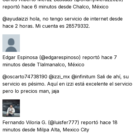
reportó
hace 6 minutos
desde
Chalco, México
@ayudaizzi hola, no tengo servicio de internet desde
hace 2 horas. Mi cuenta es 28579332.
Edgar Espinosa
(@edgarespinoso) reportó
hace 7
minutos
desde
Tlalmanalco, México
@oscarto74738190 @izzi_mx @infinitum Sali de ahí, su
servicio es pésimo. Aquí en izzi está excelente el servicio
pero lo precios man, jaja
Fernando Viloria G.
(@luisfer777) reportó
hace 18
minutos
desde
Milpa Alta, Mexico City