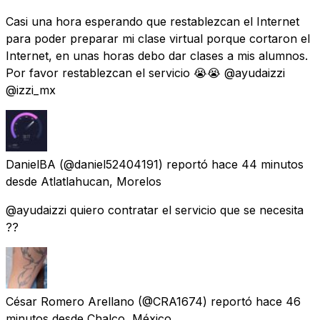
Casi una hora esperando que restablezcan el Internet
para poder preparar mi clase virtual porque cortaron el
Internet, en unas horas debo dar clases a mis alumnos.
Por favor restablezcan el servicio 😭😭 @ayudaizzi
@izzi_mx
DanielBA
(@daniel52404191) reportó
hace 44 minutos
desde
Atlatlahucan, Morelos
@ayudaizzi quiero contratar el servicio que se necesita
??
César Romero Arellano
(@CRA1674) reportó
hace 46
minutos
desde
Chalco, México