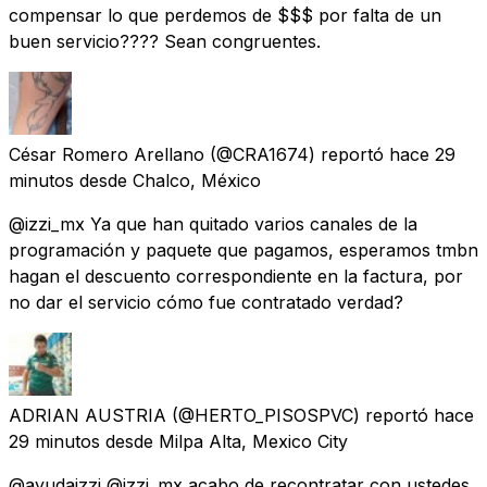
compensar lo que perdemos de $$$ por falta de un
buen servicio???? Sean congruentes.
César Romero Arellano
(@CRA1674) reportó
hace 29
minutos
desde
Chalco, México
@izzi_mx Ya que han quitado varios canales de la
programación y paquete que pagamos, esperamos tmbn
hagan el descuento correspondiente en la factura, por
no dar el servicio cómo fue contratado verdad?
ADRIAN AUSTRIA
(@HERTO_PISOSPVC) reportó
hace
29 minutos
desde
Milpa Alta, Mexico City
@ayudaizzi @izzi_mx acabo de recontratar con ustedes