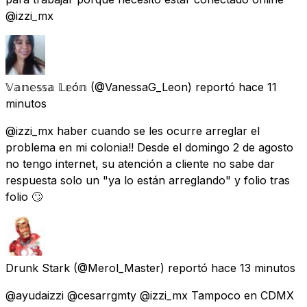
@izzi_mx
𝕍𝕒𝕟𝕖𝕤𝕤𝕒 𝕃𝕖ó𝕟
(@VanessaG_Leon) reportó
hace 11
minutos
@izzi_mx haber cuando se les ocurre arreglar el
problema en mi colonia!! Desde el domingo 2 de agosto
no tengo internet, su atención a cliente no sabe dar
respuesta solo un "ya lo están arreglando" y folio tras
folio 🙄
Drunk Stark
(@Merol_Master) reportó
hace 13 minutos
@ayudaizzi @cesarrgmty @izzi_mx Tampoco en CDMX