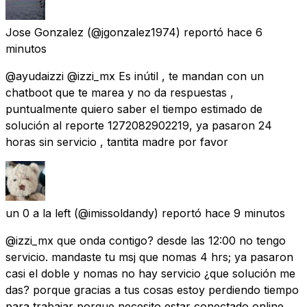
Jose Gonzalez
(@jgonzalez1974) reportó
hace 6
minutos
@ayudaizzi @izzi_mx Es inútil , te mandan con un
chatboot que te marea y no da respuestas ,
puntualmente quiero saber el tiempo estimado de
solución al reporte 1272082902219, ya pasaron 24
horas sin servicio , tantita madre por favor
un 0 a la left
(@imissoldandy) reportó
hace 9 minutos
@izzi_mx que onda contigo? desde las 12:00 no tengo
servicio. mandaste tu msj que nomas 4 hrs; ya pasaron
casi el doble y nomas no hay servicio ¿que solución me
das? porque gracias a tus cosas estoy perdiendo tiempo
para trabajar porque necesito estar conectado online