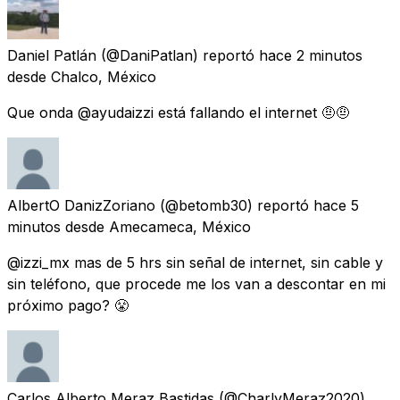
Daniel Patlán
(@DaniPatlan) reportó
hace 2 minutos
desde
Chalco, México
Que onda @ayudaizzi está fallando el internet 🤨🤨
AlbertO DanizZoriano
(@betomb30) reportó
hace 5
minutos
desde
Amecameca, México
@izzi_mx mas de 5 hrs sin señal de internet, sin cable y
sin teléfono, que procede me los van a descontar en mi
próximo pago? 😤
Carlos Alberto Meraz Bastidas
(@CharlyMeraz2020)