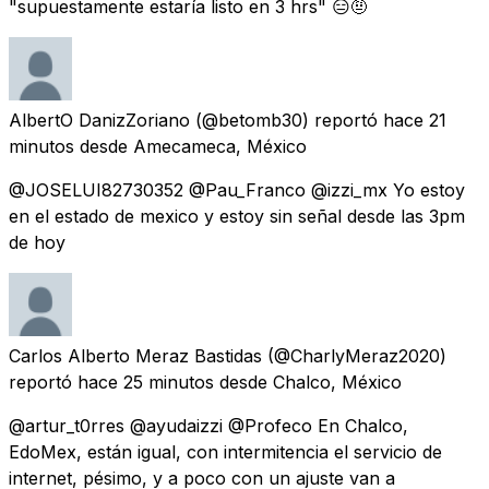
"supuestamente estaría listo en 3 hrs" 😑🤨
AlbertO DanizZoriano
(@betomb30) reportó
hace 21
minutos
desde
Amecameca, México
@JOSELUI82730352 @Pau_Franco @izzi_mx Yo estoy
en el estado de mexico y estoy sin señal desde las 3pm
de hoy
Carlos Alberto Meraz Bastidas
(@CharlyMeraz2020)
reportó
hace 25 minutos
desde
Chalco, México
@artur_t0rres @ayudaizzi @Profeco En Chalco,
EdoMex, están igual, con intermitencia el servicio de
internet, pésimo, y a poco con un ajuste van a