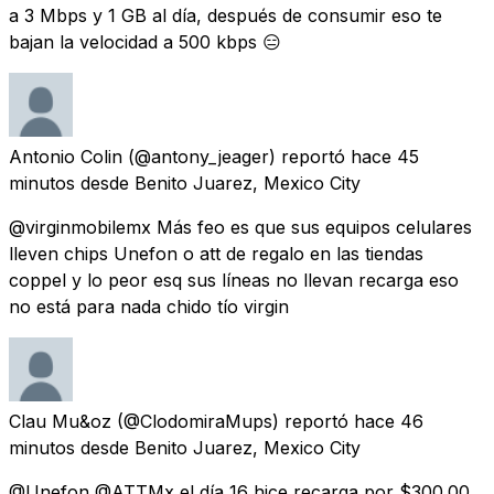
a 3 Mbps y 1 GB al día, después de consumir eso te
bajan la velocidad a 500 kbps 😑
Antonio Colin
(@antony_jeager) reportó
hace 45
minutos
desde
Benito Juarez, Mexico City
@virginmobilemx Más feo es que sus equipos celulares
lleven chips Unefon o att de regalo en las tiendas
coppel y lo peor esq sus líneas no llevan recarga eso
no está para nada chido tío virgin
Clau Mu&oz
(@ClodomiraMups) reportó
hace 46
minutos
desde
Benito Juarez, Mexico City
@Unefon @ATTMx el día 16 hice recarga por $300.00