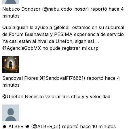
Nabuco Donosor
(@nabu_codo_nosor) reportó
hace 4
minutos
Que alguien le ayude a @telcel, estamos en su sucursal
de Forum Buenavista y PÉSIMA experiencia de servicio
Ya casi están al nivel de Unefon, sigan así ...
@AgenciaGobMX no pude registrar mi curp
Sandoval Flores
(@SandovalFl76881) reportó
hace 4
minutos
@Unefon Necesito valorar mis chip y y velocidad
🍁 ALBER 🍁
(@ALBER_51) reportó
hace 10 minutos