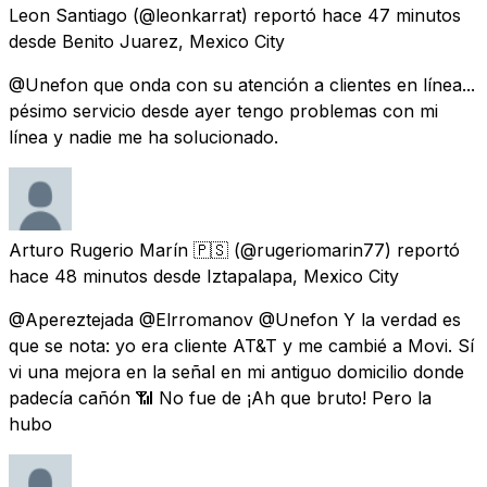
Leon Santiago
(@leonkarrat) reportó
hace 47 minutos
desde
Benito Juarez, Mexico City
@Unefon que onda con su atención a clientes en línea...
pésimo servicio desde ayer tengo problemas con mi
línea y nadie me ha solucionado.
Arturo Rugerio Marín 🇵🇸
(@rugeriomarin77) reportó
hace 48 minutos
desde
Iztapalapa, Mexico City
@Apereztejada @Elrromanov @Unefon Y la verdad es
que se nota: yo era cliente AT&T y me cambié a Movi. Sí
vi una mejora en la señal en mi antiguo domicilio donde
padecía cañón 📶 No fue de ¡Ah que bruto! Pero la
hubo