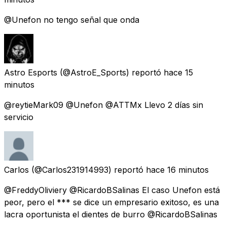
@Unefon no tengo señal que onda
Astro Esports
(@AstroE_Sports) reportó
hace 15
minutos
@reytieMark09 @Unefon @ATTMx Llevo 2 días sin
servicio
Carlos
(@Carlos231914993) reportó
hace 16 minutos
@FreddyOliviery @RicardoBSalinas El caso Unefon está
peor, pero el *** se dice un empresario exitoso, es una
lacra oportunista el dientes de burro @RicardoBSalinas