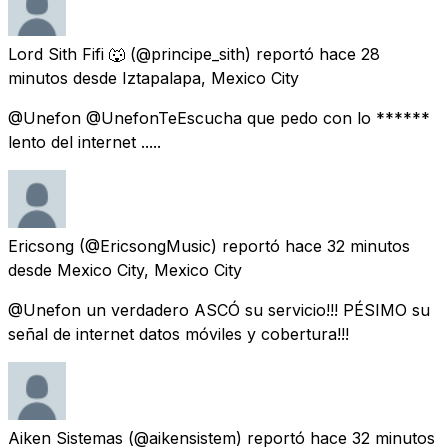
Lord Sith Fifi 🐺
(@principe_sith) reportó
hace 28
minutos
desde
Iztapalapa, Mexico City
@Unefon @UnefonTeEscucha que pedo con lo ******
lento del internet .....
Ericsong
(@EricsongMusic) reportó
hace 32 minutos
desde
Mexico City, Mexico City
@Unefon un verdadero ASCÓ su servicio!!! PÉSIMO su
señal de internet datos móviles y cobertura!!!
Aiken Sistemas
(@aikensistem) reportó
hace 32 minutos