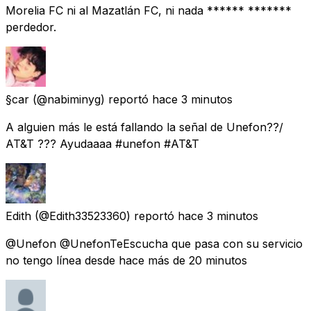
Morelia FC ni al Mazatlán FC, ni nada ****** *******
perdedor.
§car
(@nabiminyg) reportó
hace 3 minutos
A alguien más le está fallando la señal de Unefon??/
AT&T ??? Ayudaaaa #unefon #AT&T
Edith
(@Edith33523360) reportó
hace 3 minutos
@Unefon @UnefonTeEscucha que pasa con su servicio
no tengo línea desde hace más de 20 minutos