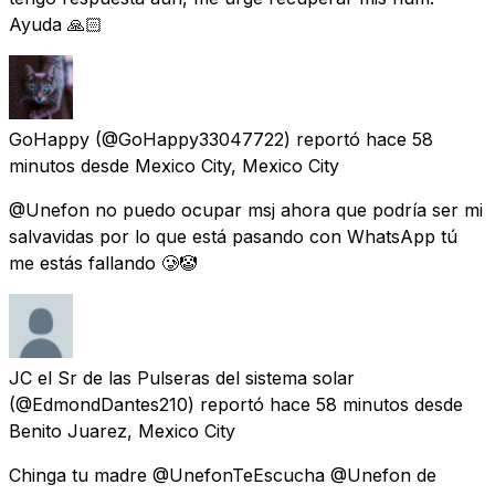
Ayuda 🙏🏻
GoHappy
(@GoHappy33047722) reportó
hace 58
minutos
desde
Mexico City, Mexico City
@Unefon no puedo ocupar msj ahora que podría ser mi
salvavidas por lo que está pasando con WhatsApp tú
me estás fallando 🥲🤡
JC el Sr de las Pulseras del sistema solar
(@EdmondDantes210) reportó
hace 58 minutos
desde
Benito Juarez, Mexico City
Chinga tu madre @UnefonTeEscucha @Unefon de