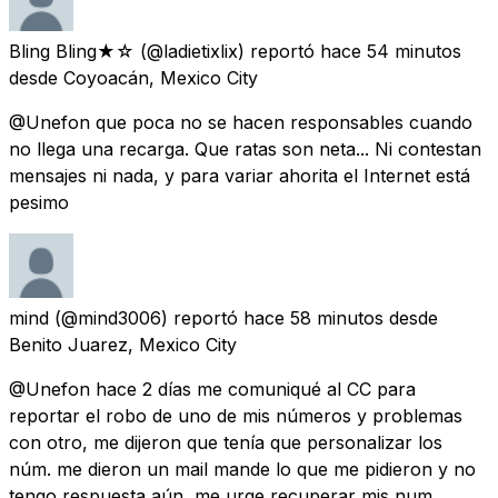
Bling Bling★☆
(@ladietixlix) reportó
hace 54 minutos
desde
Coyoacán, Mexico City
@Unefon que poca no se hacen responsables cuando
no llega una recarga. Que ratas son neta... Ni contestan
mensajes ni nada, y para variar ahorita el Internet está
pesimo
mind
(@mind3006) reportó
hace 58 minutos
desde
Benito Juarez, Mexico City
@Unefon hace 2 días me comuniqué al CC para
reportar el robo de uno de mis números y problemas
con otro, me dijeron que tenía que personalizar los
núm. me dieron un mail mande lo que me pidieron y no
tengo respuesta aún, me urge recuperar mis num.