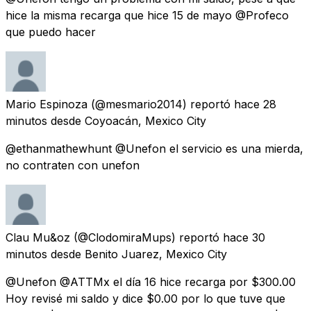
hice la misma recarga que hice 15 de mayo @Profeco
que puedo hacer
Mario Espinoza
(@mesmario2014) reportó
hace 28
minutos
desde
Coyoacán, Mexico City
@ethanmathewhunt @Unefon el servicio es una mierda,
no contraten con unefon
Clau Mu&oz
(@ClodomiraMups) reportó
hace 30
minutos
desde
Benito Juarez, Mexico City
@Unefon @ATTMx el día 16 hice recarga por $300.00
Hoy revisé mi saldo y dice $0.00 por lo que tuve que