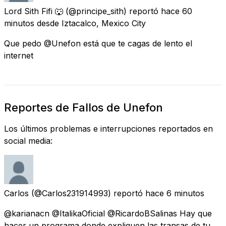
Lord Sith Fifi 🐺
(@principe_sith) reportó
hace 60
minutos
desde
Iztacalco, Mexico City
Que pedo @Unefon está que te cagas de lento el
internet
Reportes de Fallos de Unefon
Los últimos problemas e interrupciones reportados en
social media:
Carlos
(@Carlos231914993) reportó
hace 6 minutos
@karianacn @ItalikaOficial @RicardoBSalinas Hay que
hacer un programa donde expliquen las transas de tu