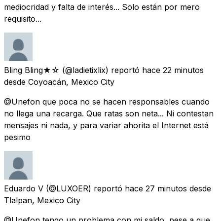
mediocridad y falta de interés... Solo están por mero
requisito...
Bling Bling★☆
(@ladietixlix) reportó
hace 22 minutos
desde
Coyoacán, Mexico City
@Unefon que poca no se hacen responsables cuando
no llega una recarga. Que ratas son neta... Ni contestan
mensajes ni nada, y para variar ahorita el Internet está
pesimo
Eduardo V
(@LUXOER) reportó
hace 27 minutos
desde
Tlalpan, Mexico City
@Unefon tengo un problema con mi saldo, pese a que