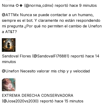
Norma 🌻🍀
(@norma_cdmx) reportó
hace 9 minutos
@ATTMx Nunca se puede contactar a un humano,
siempre es el bot. Y claramente no están respondiendo
mi pregunta ¿Por qué no permiten el cambio de Unefon
a AT&T?
Sandoval Flores
(@SandovalFl76881) reportó
hace 14
minutos
@Unefon Necesito valorar mis chip y y velocidad
EXTREMA DERECHA CONSERVADORA
(@Jose2020vs2030) reportó
hace 15 minutos