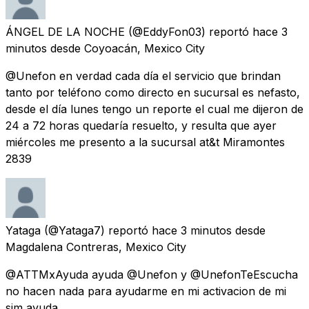
ÁNGEL DE LA NOCHE
(@EddyFon03) reportó
hace 3
minutos
desde
Coyoacán, Mexico City
@Unefon en verdad cada día el servicio que brindan
tanto por teléfono como directo en sucursal es nefasto,
desde el día lunes tengo un reporte el cual me dijeron de
24 a 72 horas quedaría resuelto, y resulta que ayer
miércoles me presento a la sucursal at&t Miramontes
2839
Yataga
(@Yataga7) reportó
hace 3 minutos
desde
Magdalena Contreras, Mexico City
@ATTMxAyuda ayuda @Unefon y @UnefonTeEscucha
no hacen nada para ayudarme en mi activacion de mi
sim ayuda