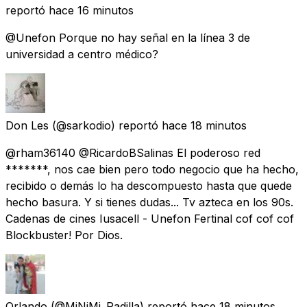
reportó
hace 16 minutos
@Unefon Porque no hay señal en la línea 3 de
universidad a centro médico?
Don Les
(@sarkodio) reportó
hace 18 minutos
@rham36140 @RicardoBSalinas El poderoso red
*******, nos cae bien pero todo negocio que ha hecho,
recibido o demás lo ha descompuesto hasta que quede
hecho basura. Y si tienes dudas... Tv azteca en los 90s.
Cadenas de cines Iusacell - Unefon Fertinal cof cof cof
Blockbuster! Por Dios.
Orlando
(@MiNiMi_Padilla) reportó
hace 18 minutos