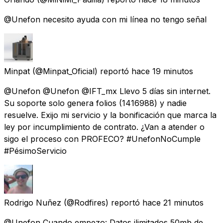
@Unefon necesito ayuda con mi línea no tengo señal
Minpat
(@Minpat_Oficial) reportó
hace 19 minutos
@Unefon @Unefon @IFT_mx Llevo 5 días sin internet.
Su soporte solo genera folios (1416988) y nadie
resuelve. Exijo mi servicio y la bonificación que marca la
ley por incumplimiento de contrato. ¿Van a atender o
sigo el proceso con PROFECO? #UnefonNoCumple
#PésimoServicio
Rodrigo Nuñez
(@Rodfires) reportó
hace 21 minutos
@Unefon Cuando empezo: Datos ilimitados 50mb de