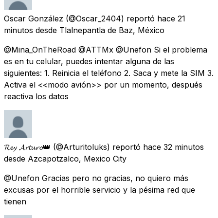
Oscar González
(@Oscar_2404) reportó
hace 21
minutos
desde
Tlalnepantla de Baz, México
@Mina_OnTheRoad @ATTMx @Unefon Si el problema
es en tu celular, puedes intentar alguna de las
siguientes: 1. Reinicia el teléfono 2. Saca y mete la SIM 3.
Activa el <<modo avión>> por un momento, después
reactiva los datos
𝓡𝓮𝔂 𝓐𝓻𝓽𝓾𝓻𝓸👑
(@Arturitoluks) reportó
hace 32 minutos
desde
Azcapotzalco, Mexico City
@Unefon Gracias pero no gracias, no quiero más
excusas por el horrible servicio y la pésima red que
tienen