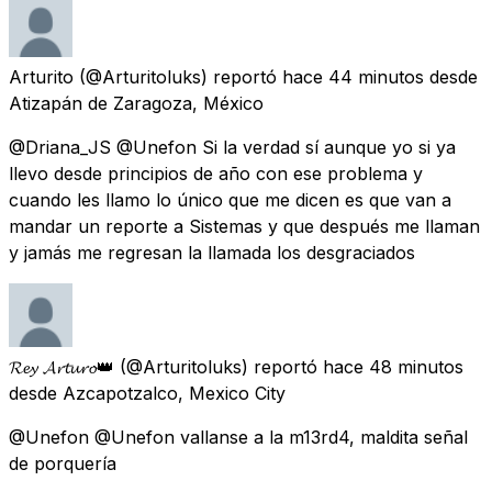
Arturito
(@Arturitoluks) reportó
hace 44 minutos
desde
Atizapán de Zaragoza, México
@Driana_JS @Unefon Si la verdad sí aunque yo si ya
llevo desde principios de año con ese problema y
cuando les llamo lo único que me dicen es que van a
mandar un reporte a Sistemas y que después me llaman
y jamás me regresan la llamada los desgraciados
𝓡𝓮𝔂 𝓐𝓻𝓽𝓾𝓻𝓸👑
(@Arturitoluks) reportó
hace 48 minutos
desde
Azcapotzalco, Mexico City
@Unefon @Unefon vallanse a la m13rd4, maldita señal
de porquería