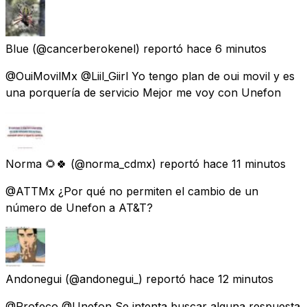
Blue
(@cancerberokenel) reportó
hace 6 minutos
@OuiMovilMx @Liil_Giirl Yo tengo plan de oui movil y es
una porquería de servicio Mejor me voy con Unefon
Norma 🌻🍀
(@norma_cdmx) reportó
hace 11 minutos
@ATTMx ¿Por qué no permiten el cambio de un
número de Unefon a AT&T?
Andonegui
(@andonegui_) reportó
hace 12 minutos
@Profeco @Unefon Se intenta buscar alguna respuesta