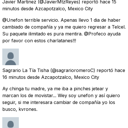
Javier Martinez
(@JavierMtzReyes) reportó
hace 15
minutos
desde
Azcapotzalco, Mexico City
@Unefon terrible servicio. Apenas llevo 1 dia de haber
cambiado de compañía y ya me quiero regresar a Telcel.
Su paquete ilimitado es pura mentira. @Profeco ayuda
por favor con estos charlatanes!!!
Sagrario La Tía Tisha
(@sagrarioromeroC) reportó
hace
16 minutos
desde
Azcapotzalco, Mexico City
Ay chinga tu madre, ya me iba a pinches jetear y
marcan los de movistar... Wey soy unefon y así quiero
seguir, si me interesara cambiar de compañía yo los
busco, kvrones.