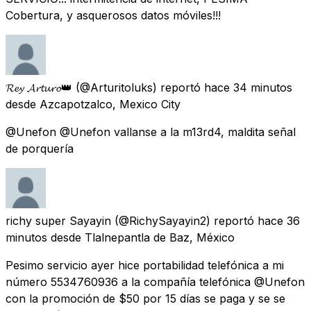
Cobertura, y asquerosos datos móviles!!!
𝓡𝓮𝔂 𝓐𝓻𝓽𝓾𝓻𝓸👑
(@Arturitoluks) reportó
hace 34 minutos
desde
Azcapotzalco, Mexico City
@Unefon @Unefon vallanse a la m13rd4, maldita señal
de porquería
richy super Sayayin
(@RichySayayin2) reportó
hace 36
minutos
desde
Tlalnepantla de Baz, México
Pesimo servicio ayer hice portabilidad telefónica a mi
número 5534760936 a la compañía telefónica @Unefon
con la promoción de $50 por 15 días se paga y se se