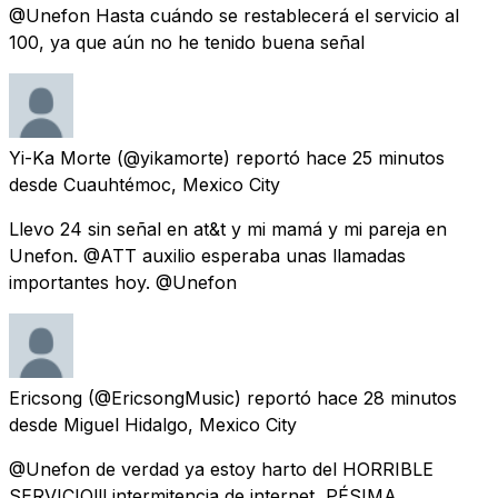
@Unefon Hasta cuándo se restablecerá el servicio al
100, ya que aún no he tenido buena señal
Yi-Ka Morte
(@yikamorte) reportó
hace 25 minutos
desde
Cuauhtémoc, Mexico City
Llevo 24 sin señal en at&t y mi mamá y mi pareja en
Unefon. @ATT auxilio esperaba unas llamadas
importantes hoy. @Unefon
Ericsong
(@EricsongMusic) reportó
hace 28 minutos
desde
Miguel Hidalgo, Mexico City
@Unefon de verdad ya estoy harto del HORRIBLE
SERVICIO!!! intermitencia de internet, PÉSIMA