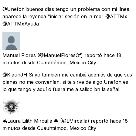
@Unefon buenos días tengo un problema con mi línea
aparece la leyenda "iniciar sesión en la red" @ATTMx
@ATTMxAyuda
Manuel Flores
(@ManuelFloresOf) reportó
hace 18
minutos
desde
Cuauhtémoc, Mexico City
@KlauhJH Si yo también me cambié además de que sus
planes no me convenían, si te sirve de algo Unefon es
lo que tengo y aquí o fuera me a salido bn la señal
🦇Laura Lilith Mircalla 🦇
(@LMircalla) reportó
hace 18
minutos
desde
Cuauhtémoc, Mexico City