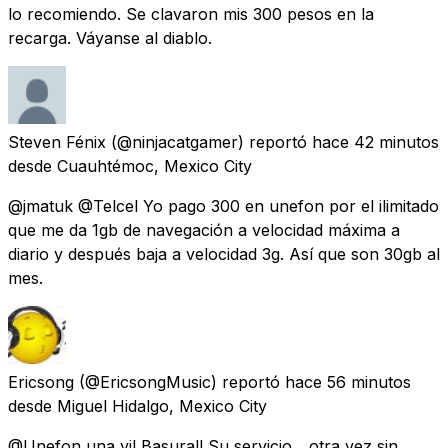
lo recomiendo. Se clavaron mis 300 pesos en la
recarga. Váyanse al diablo.
Steven Fénix
(@ninjacatgamer) reportó
hace 42 minutos
desde
Cuauhtémoc, Mexico City
@jmatuk @Telcel Yo pago 300 en unefon por el ilimitado
que me da 1gb de navegación a velocidad máxima a
diario y después baja a velocidad 3g. Así que son 30gb al
mes.
Ericsong
(@EricsongMusic) reportó
hace 56 minutos
desde
Miguel Hidalgo, Mexico City
@Unefon una vil Basura!! Su servicio... otra vez sin