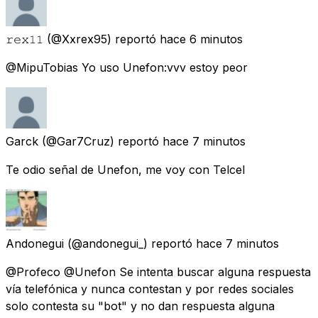
𝚛𝚎𝚡𝟷𝟷
(@Xxrex95) reportó
hace 6 minutos
@MipuTobias Yo uso Unefon:vvv estoy peor
Garck
(@Gar7Cruz) reportó
hace 7 minutos
Te odio señal de Unefon, me voy con Telcel
Andonegui
(@andonegui_) reportó
hace 7 minutos
@Profeco @Unefon Se intenta buscar alguna respuesta
vía telefónica y nunca contestan y por redes sociales
solo contesta su "bot" y no dan respuesta alguna