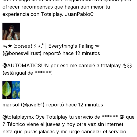
ofrecer recompensas que hagan aún mejor tu
experiencia con Totalplay. JuanPabloC
ᯓ★ 𝚋𝚘𝚗𝚎𝚜! ⚡︎ ⋆.˚ | Everything's Falling 🪽
(@boneswillrust) reportó
hace 12 minutos
@AUTOMATlCSUN por eso me cambié a totalplay 💪🏻
(está igual de ******)
marisol
(@javel91) reportó
hace 12 minutos
@totalplaymx Oye Totalplay tu servicio de ****** 💩 que
? Técnico viene el jueves y hoy otra vez sin internet
neta que puras jaladas y me urge cancelar el servicio