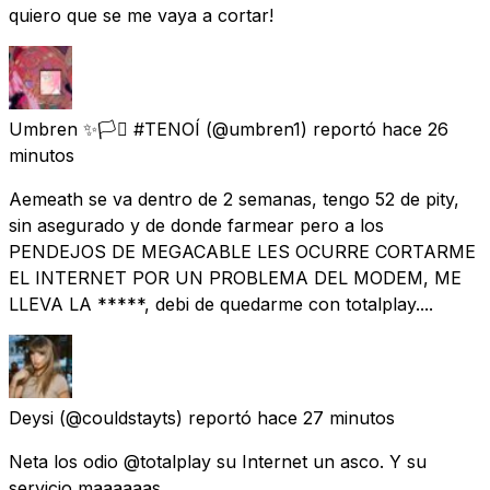
quiero que se me vaya a cortar!
Umbren ✨️🏳️‍⚧️ #TENOÍ
(@umbren1) reportó
hace 26
minutos
Aemeath se va dentro de 2 semanas, tengo 52 de pity,
sin asegurado y de donde farmear pero a los
PENDEJOS DE MEGACABLE LES OCURRE CORTARME
EL INTERNET POR UN PROBLEMA DEL MODEM, ME
LLEVA LA *****, debi de quedarme con totalplay....
Deysi
(@couldstayts) reportó
hace 27 minutos
Neta los odio @totalplay su Internet un asco. Y su
servicio maaaaaas.