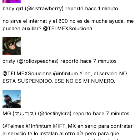
baby girl
(@isistrawberry) reportó
hace 1 minuto
no sirve el internet y el 800 no es de mucha ayuda, me
pueden auxiliar? @TELMEXSoluciona
cristy
(@rollospeaches) reportó
hace 7 minutos
@TELMEXSoluciona @infinitum Y no, el servicio NO
ESTA SUSPENDIDO. ESE NO ES MI NUMERO.
MG (マルコス)
(@destinykira) reportó
hace 7 minutos
@Telmex @Infinitum @IFT_MX en serio para contratar
el servicio te lo instalan al otro día pero para que