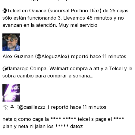
@Telcel en Oaxaca (sucursal Porfirio Díaz) de 25 cajas
sólo están funcionando 3. Llevamos 45 minutos y no
avanzan en la atención. Muy mal servicio
Alex Guzman
(@AleguzAlex) reportó
hace 11 minutos
@flamarojo Compa, Walmart compra a att y a Telcel y le
sobra cambio para comprar a soriana...
𓂀 ☘︎ ݁
(@casillazzz_) reportó
hace 11 minutos
neta q como caga la **** ***** telcel s paga el ****
plan y neta ni jalan los ***** datoz