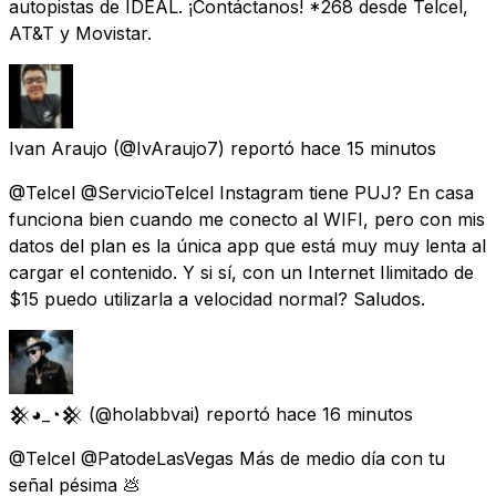
autopistas de IDEAL. ¡Contáctanos! *268 desde Telcel,
AT&T y Movistar.
Ivan Araujo
(@IvAraujo7) reportó
hace 15 minutos
@Telcel @ServicioTelcel Instagram tiene PUJ? En casa
funciona bien cuando me conecto al WIFI, pero con mis
datos del plan es la única app que está muy muy lenta al
cargar el contenido. Y si sí, con un Internet Ilimitado de
$15 puedo utilizarla a velocidad normal? Saludos.
𒆜◕_◔𒆜
(@holabbvai) reportó
hace 16 minutos
@Telcel @PatodeLasVegas Más de medio día con tu
señal pésima 💩