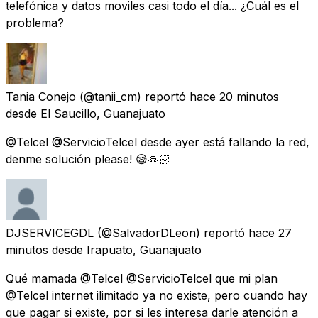
telefónica y datos moviles casi todo el día... ¿Cuál es el
problema?
Tania Conejo
(@tanii_cm) reportó
hace 20 minutos
desde
El Saucillo, Guanajuato
@Telcel @ServicioTelcel desde ayer está fallando la red,
denme solución please! 😪🙏🏻
DJSERVICEGDL
(@SalvadorDLeon) reportó
hace 27
minutos
desde
Irapuato, Guanajuato
Qué mamada @Telcel @ServicioTelcel que mi plan
@Telcel internet ilimitado ya no existe, pero cuando hay
que pagar si existe, por si les interesa darle atención a