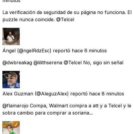
minutos
La verificación de seguridad de su página no funciona. El
puzzle nunca coincide. @Telcel
Ángel
(@ngelRdzEsc) reportó
hace 6 minutos
@dwbreakag @lilithserena @Telcel No, sigo sin señal
Alex Guzman
(@AleguzAlex) reportó
hace 8 minutos
@flamarojo Compa, Walmart compra a att y a Telcel y le
sobra cambio para comprar a soriana...