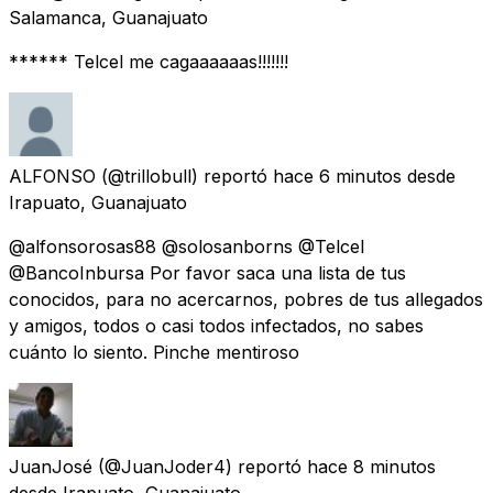
Salamanca, Guanajuato
****** Telcel me cagaaaaaas!!!!!!!
ALFONSO
(@trillobull) reportó
hace 6 minutos
desde
Irapuato, Guanajuato
@alfonsorosas88 @solosanborns @Telcel
@BancoInbursa Por favor saca una lista de tus
conocidos, para no acercarnos, pobres de tus allegados
y amigos, todos o casi todos infectados, no sabes
cuánto lo siento. Pinche mentiroso
JuanJosé
(@JuanJoder4) reportó
hace 8 minutos
desde
Irapuato, Guanajuato