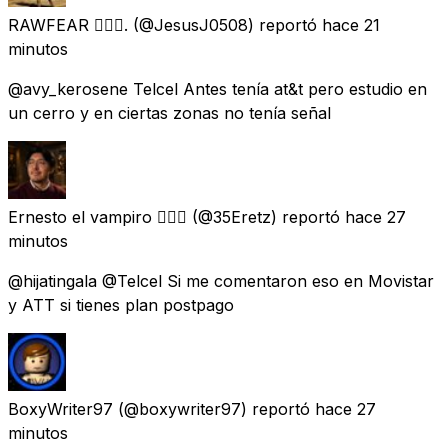
RAWFEAR ∣⃝⌿.
(@JesusJ0508) reportó
hace 21
minutos
@avy_kerosene Telcel Antes tenía at&t pero estudio en
un cerro y en ciertas zonas no tenía señal
Ernesto el vampiro 🧛🏽‍♂️
(@35Eretz) reportó
hace 27
minutos
@hijatingala @Telcel Si me comentaron eso en Movistar
y ATT si tienes plan postpago
BoxyWriter97
(@boxywriter97) reportó
hace 27
minutos