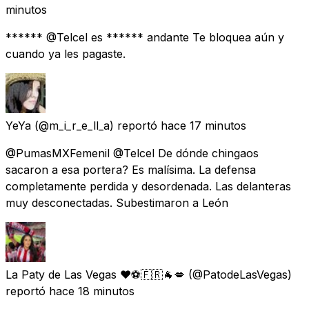
minutos
****** @Telcel es ****** andante Te bloquea aún y
cuando ya les pagaste.
YeYa
(@m_i_r_e_ll_a) reportó
hace 17 minutos
@PumasMXFemenil @Telcel De dónde chingaos
sacaron a esa portera? Es malísima. La defensa
completamente perdida y desordenada. Las delanteras
muy desconectadas. Subestimaron a León
La Paty de Las Vegas ❤️️⚽️🇫🇷🐐💋
(@PatodeLasVegas)
reportó
hace 18 minutos