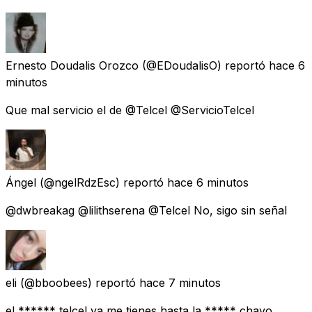
Ernesto Doudalis Orozco
(@EDoudalisO) reportó
hace 6
minutos
Que mal servicio el de @Telcel @ServicioTelcel
Ángel
(@ngelRdzEsc) reportó
hace 6 minutos
@dwbreakag @lilithserena @Telcel No, sigo sin señal
eli
(@bboobees) reportó
hace 7 minutos
el ****** telcel ya me tienes hasta la ***** chavo