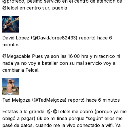
@profeco, pésimo servicio en el centro de atención de
@telcel en centro sur, puebla
David López
(@DavidJorge82433) reportó
hace 6
minutos
@Megacable Pues ya son las 16:00 hrs y ni técnico ni
nada ya no voy a batallar con su mal servicio voy a
cambiar a Telcel.
Tad Melgoza
(@TadMelgoza) reportó
hace 6 minutos
Estafas a lo grande. 🤬 @Telcel me cobró (porqué ya me
obligó a pagar) 6k de mi línea porque “según” ellos me
pasé de datos, cuando me la vivo conectado a wifi. Ya