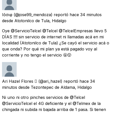
Ιōσιφ
(@jose99_mendoza) reportó
hace 34 minutos
desde
Atotonilco de Tula, Hidalgo
Oye @ServicioTelcel @Telcel @TelcelEmpresas llevo 5
DÍAS !!!! sin servicio de internet ni llamadas acá en mi
localidad (Atotonilco de Tula) ¿Se cayó el servicio acá o
que onda? Por qué mi plan ya está pagado voy al
corriente y no tengo el servicio 🤬😡
Ari Hazel Flores 
(@ari_hazel) reportó
hace 34
minutos
desde
Tezontepec de Aldama, Hidalgo
Ni uno ni otro pinches servicios de @Telcel
@ServicioTelcel el 4G deficiente y el @Telmex de la
chingada ni subida ni bajada arriba de 1 pasa. Si tienen