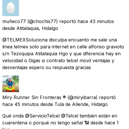
muñeco77
(@chochis77) reportó
hace 43 minutos
desde
Atitalaquia, Hidalgo
@TELMEXSoluciona disculpa encuanto me sale una
linea telmex solo para internet en calle alfonso gravioto
s/n Tezoquipa Atitalaquia Hgo y que diferencia hay en
velocidad o Gigas si contrato telcel movil ventajas y
desventajas espero su respuesta gracias
Miry Runner Sin Fronteras ®
(@miryibarra) reportó
hace 45 minutos
desde
Tula de Allende, Hidalgo
Qué onda @ServicioTelcel @Telcel también están en
cuarentena o porqué no tengo señal 📶 desde hace 1