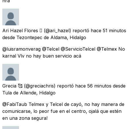
hra
Ari Hazel Flores 
(@ari_hazel) reportó
hace 51 minutos
desde
Tezontepec de Aldama, Hidalgo
@luisramonverag @Telcel @ServicioTelcel @Telmex No
karnal Vlv no hay buen servicio acá
Grecia 🥰
(@greciachris) reportó
hace 56 minutos
desde
Tula de Allende, Hidalgo
@FabiTaub Telmex y Telcel de cayó, no hay manera de
comunicarse, lo peor fue en el centro, ojalá que estén
en una zona segura!