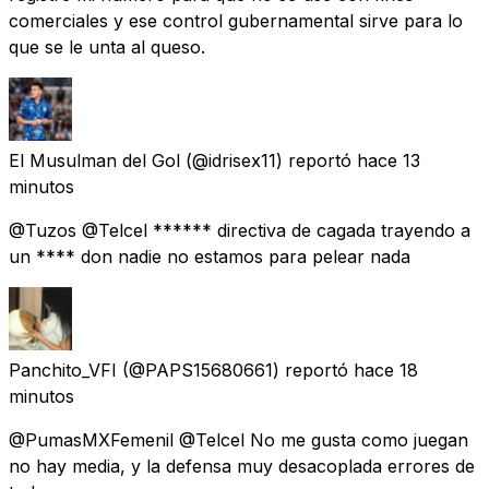
comerciales y ese control gubernamental sirve para lo
que se le unta al queso.
El Musulman del Gol
(@idrisex11) reportó
hace 13
minutos
@Tuzos @Telcel ****** directiva de cagada trayendo a
un **** don nadie no estamos para pelear nada
Panchito_VFI
(@PAPS15680661) reportó
hace 18
minutos
@PumasMXFemenil @Telcel No me gusta como juegan
no hay media, y la defensa muy desacoplada errores de