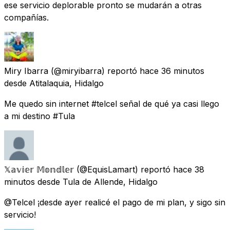
ese servicio deplorable pronto se mudarán a otras
compañías.
Miry Ibarra
(@miryibarra) reportó
hace 36 minutos
desde
Atitalaquia, Hidalgo
Me quedo sin internet #telcel señal de qué ya casi llego
a mi destino #Tula
𝕏𝕒𝕧𝕚𝕖𝕣 𝕄𝕠𝕟𝕕𝕝𝕖𝕣
(@EquisLamart) reportó
hace 38
minutos
desde
Tula de Allende, Hidalgo
@Telcel ¡desde ayer realicé el pago de mi plan, y sigo sin
servicio!