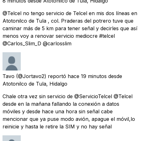
8 minutos
desde
Atotonilco de Tula, Hidalgo
@Telcel no tengo servicio de Telcel en mis dos líneas en
Atotonilco de Tula , col. Praderas del potrero tuve que
caminar más de 5 km para tener señal y decirles que así
menos voy a renovar servicio mediocre #telcel
@Carlos_Slim_D @carlosslim
Tavo
(@Jortavo2) reportó
hace 19 minutos
desde
Atotonilco de Tula, Hidalgo
Chale otra vez sin servicio de @ServicioTelcel @Telcel
desde en la mañana fallando la conexión a datos
móviles y desde hace una hora sin señal cabe
mencionar que ya puse modo avión, apague el móvil,lo
reinicie y hasta le retire la SIM y no hay señal