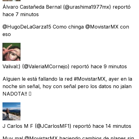
Álvaro Castañeda Bernal
(@urashima1977mx) reportó
hace 7 minutos
@HugoDeLaGarza15 Como chinga @MovistarMX con
eso
Valival:)
(@ValeriaMCornejo) reportó
hace 9 minutos
Alguien le está fallando la red #MovistarMX, ayer en la
noche sin señal, hoy con señal pero los datos no jalan
NADOTA!! 🫪
J Carlos M F
(@JCarlosMF1) reportó
hace 14 minutos
Muy mal @MovistarMX haciendo cambios de planes sin