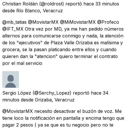
Christian Roldán
(@roldrost) reportó
hace 33 minutos
desde
Río Blanco, Veracruz
@mb_tatias @MovistarMX @MiMovistarMX @Profeco
@IFT_MX Otra vez por MD, ya me han pedido números
alternos para comunicarse conmigo y nada, la atención
de los "ejecutivos" de Plaza Valle Orizaba es malísima y
grocera, se la pasan platicando entre ellos y cuando
quieren dan la "atencion" quiero terminar el contrato
por el mal servicio
Sergio López
(@Serchy_Lopez) reportó
hace 34
minutos
desde
Orizaba, Veracruz
@MovistarMX necesito desactivar el buzón de voz. Me
tiene loco la notificación en pantalla y encima tengo que
pagar 2 pesos ( ya se que es tu negocio pero no te