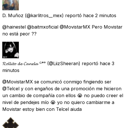
D. Muñoz
(@karlitros__mex) reportó
hace 2 minutos
@hainestel @baitmxoficial @MovistarMX Pero Movistar
no está peor ??
𝓡𝓸𝓵𝓵𝓲𝓽𝓸 𝓭𝓮 𝓒𝓪𝓷𝓮𝓵𝓪 ᴳᵉᵒ
(@LiizSheeran) reportó
hace 3
minutos
@MovistarMX se comunicó conmigo fingiendo ser
@Telcel y con engaños de una promoción me hicieron
un cambio de compañía con ellos 😭 no puedo creer el
nivel de pendejes mío 😭 yo no quiero cambiarme a
Movistar estoy bien con Telcel aiuda