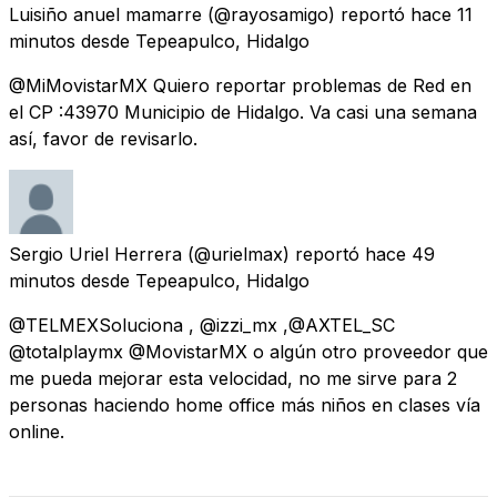
Luisiño anuel mamarre
(@rayosamigo) reportó
hace 11
minutos
desde
Tepeapulco, Hidalgo
@MiMovistarMX Quiero reportar problemas de Red en
el CP :43970 Municipio de Hidalgo. Va casi una semana
así, favor de revisarlo.
Sergio Uriel Herrera
(@urielmax) reportó
hace 49
minutos
desde
Tepeapulco, Hidalgo
@TELMEXSoluciona , @izzi_mx ,@AXTEL_SC
@totalplaymx @MovistarMX o algún otro proveedor que
me pueda mejorar esta velocidad, no me sirve para 2
personas haciendo home office más niños en clases vía
online.