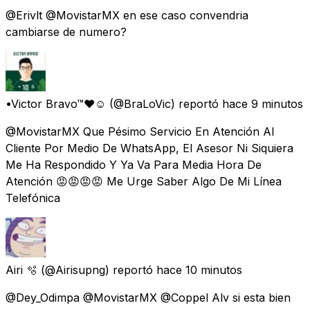
@Erivlt @MovistarMX en ese caso convendria
cambiarse de numero?
•Victor Bravo™♥☺
(@BraLoVic) reportó
hace 9 minutos
@MovistarMX Que Pésimo Servicio En Atención Al
Cliente Por Medio De WhatsApp, El Asesor Ni Siquiera
Me Ha Respondido Y Ya Va Para Media Hora De
Atención 😡😡😡😡 Me Urge Saber Algo De Mi Línea
Telefónica
Airi 🫧
(@Airisupng) reportó
hace 10 minutos
@Dey_Odimpa @MovistarMX @Coppel Alv si esta bien