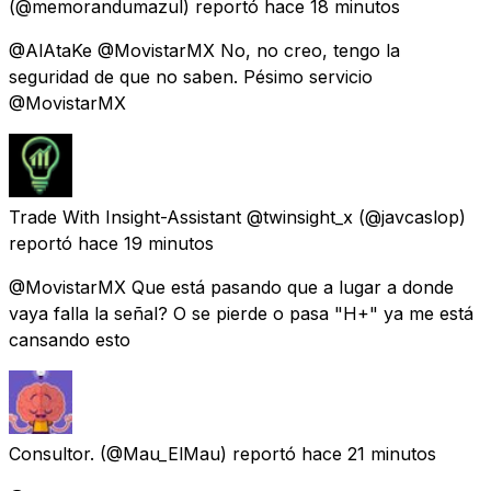
(@memorandumazul) reportó
hace 18 minutos
@AlAtaKe @MovistarMX No, no creo, tengo la
seguridad de que no saben. Pésimo servicio
@MovistarMX
Trade With Insight-Assistant @twinsight_x
(@javcaslop)
reportó
hace 19 minutos
@MovistarMX Que está pasando que a lugar a donde
vaya falla la señal? O se pierde o pasa "H+" ya me está
cansando esto
Consultor.
(@Mau_ElMau) reportó
hace 21 minutos