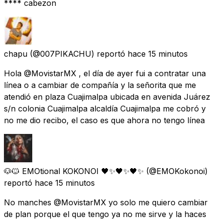
**** cabezon
chapu
(@007PIKACHU) reportó
hace 15 minutos
Hola @MovistarMX , el día de ayer fui a contratar una
línea o a cambiar de compañía y la señorita que me
atendió en plaza Cuajimalpa ubicada en avenida Juárez
s/n colonia Cuajimalpa alcaldía Cuajimalpa me cobró y
no me dio recibo, el caso es que ahora no tengo línea
🐶🐱 EMOtional KOKONOI 🖤✨🖤✨🖤✨
(@EMOKokonoi)
reportó
hace 15 minutos
No manches @MovistarMX yo solo me quiero cambiar
de plan porque el que tengo ya no me sirve y la haces