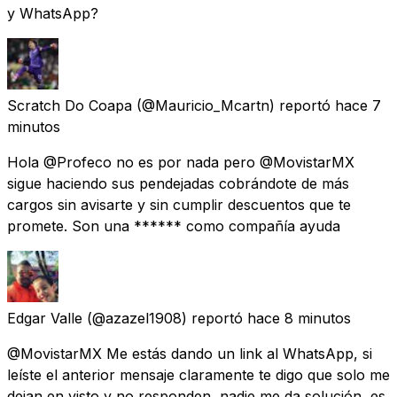
y WhatsApp?
Scratch Do Coapa
(@Mauricio_Mcartn) reportó
hace 7
minutos
Hola @Profeco no es por nada pero @MovistarMX
sigue haciendo sus pendejadas cobrándote de más
cargos sin avisarte y sin cumplir descuentos que te
promete. Son una ****** como compañía ayuda
Edgar Valle
(@azazel1908) reportó
hace 8 minutos
@MovistarMX Me estás dando un link al WhatsApp, si
leíste el anterior mensaje claramente te digo que solo me
dejan en visto y no responden, nadie me da solución, es