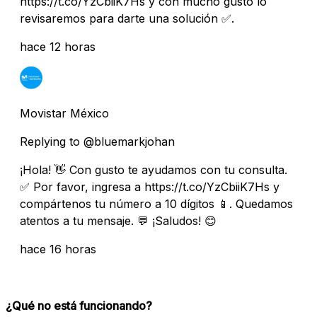
https://t.co/YzCbiiK7Hs y con mucho gusto lo
revisaremos para darte una solución ✅.
hace 12 horas
Movistar México
Replying to @bluemarkjohan
¡Hola! 👋 Con gusto te ayudamos con tu consulta.
✅ Por favor, ingresa a https://t.co/YzCbiiK7Hs y
compártenos tu número a 10 dígitos 📱. Quedamos
atentos a tu mensaje. 💬 ¡Saludos! 😊
hace 16 horas
¿Qué no está funcionando?