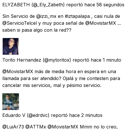
ELYZABETH
(@_Ely_Zabeth) reportó
hace 58 segundos
Sin Servicio de @izzi_mx en #iztapalapa , casi nula de
@ServicioTelcel y muy poca señal de @MovistarMX ...
saben si pasa algo con la red??
Torito Hernandez
(@mytoritox) reportó
hace 1 minuto
@MovistarMX más de media hora en espera en una
llamada para ser atendido? Ojalá y me contesten para
cancelar mis servicios, mal y pésimo servicio.
Eduardo V
(@edrdvc) reportó
hace 2 minutos
@LuiAr73 @ATTMx @MovistarMX Mmm no lo creo,