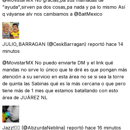
"ayuda",sirven pa dos cosas,pa nada y pa lo mismo Así
q váyanse alv nos cambiamos a @BaitMexico
JULIO_BARRAGAN
(@CeskBarragan) reportó
hace 14
minutos
@MovistarMX No puedo enviarte DM y el link qué
mandas no sirve lo único que te diré es que pongan más
atención a su servicio en esta área no se si sea la torre
de quinta las Sabinas qué es la más cercana o que pero
tiene más de 1 mes que estamos batallando con esto
área de JUÁREZ NL
Jazz!🏳️‍🌈
(@AbzurdaNeblina) reportó
hace 16 minutos