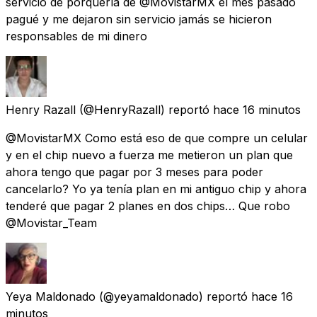
servicio de porquería de @MovistarMX el mes pasado
pagué y me dejaron sin servicio jamás se hicieron
responsables de mi dinero
Henry Razall
(@HenryRazall) reportó
hace 16 minutos
@MovistarMX Como está eso de que compre un celular
y en el chip nuevo a fuerza me metieron un plan que
ahora tengo que pagar por 3 meses para poder
cancelarlo? Yo ya tenía plan en mi antiguo chip y ahora
tenderé que pagar 2 planes en dos chips… Que robo
@Movistar_Team
Yeya Maldonado
(@yeyamaldonado) reportó
hace 16
minutos