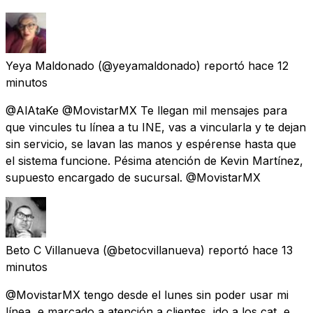
Yeya Maldonado
(@yeyamaldonado) reportó
hace 12
minutos
@AlAtaKe @MovistarMX Te llegan mil mensajes para
que vincules tu línea a tu INE, vas a vincularla y te dejan
sin servicio, se lavan las manos y espérense hasta que
el sistema funcione. Pésima atención de Kevin Martínez,
supuesto encargado de sucursal. @MovistarMX
Beto C Villanueva
(@betocvillanueva) reportó
hace 13
minutos
@MovistarMX tengo desde el lunes sin poder usar mi
línea, e marcado a atención a clientes, ido a los cat, e