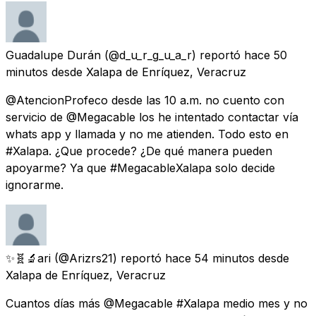
Guadalupe Durán
(@d_u_r_g_u_a_r) reportó
hace 50
minutos
desde
Xalapa de Enríquez, Veracruz
@AtencionProfeco desde las 10 a.m. no cuento con
servicio de @Megacable los he intentado contactar vía
whats app y llamada y no me atienden. Todo esto en
#Xalapa. ¿Que procede? ¿De qué manera pueden
apoyarme? Ya que #MegacableXalapa solo decide
ignorarme.
✨🧬🔬ari
(@Arizrs21) reportó
hace 54 minutos
desde
Xalapa de Enríquez, Veracruz
Cuantos días más @Megacable #Xalapa medio mes y no