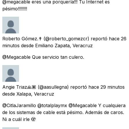
@megacable eres una porquería!!! Tu Internet es
pésimo!!!!!!!!
Roberto Gómez.✝
(@roberto_gomezcr) reportó
hace 26
minutos
desde
Emiliano Zapata, Veracruz
@Megacable Que servicio tan culero.
Angie Triaz🙏🏽
(@aasullegna) reportó
hace 29 minutos
desde
Xalapa, Veracruz
@CitlaJaramillo @totalplaymx @Megacable Y cualquiera
de los sistemas de cable está pésimo. Además de caros.
Ni a cuál irle 🫣