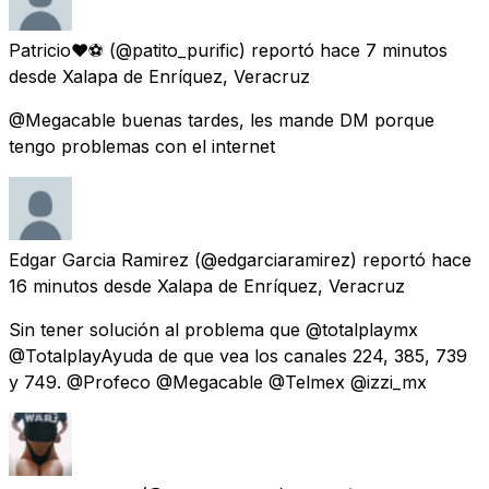
Patricio❤⚽
(@patito_purific) reportó
hace 7 minutos
desde
Xalapa de Enríquez, Veracruz
@Megacable buenas tardes, les mande DM porque
tengo problemas con el internet
Edgar Garcia Ramirez
(@edgarciaramirez) reportó
hace
16 minutos
desde
Xalapa de Enríquez, Veracruz
Sin tener solución al problema que @totalplaymx
@TotalplayAyuda de que vea los canales 224, 385, 739
y 749. @Profeco @Megacable @Telmex @izzi_mx