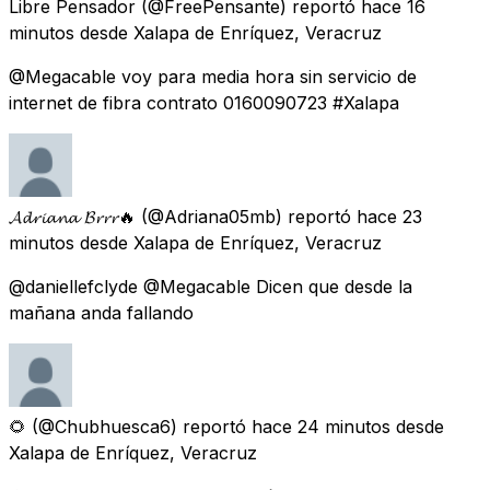
Libre Pensador
(@FreePensante) reportó
hace 16
minutos
desde
Xalapa de Enríquez, Veracruz
@Megacable voy para media hora sin servicio de
internet de fibra contrato 0160090723 #Xalapa
𝓐𝓭𝓻𝓲𝓪𝓷𝓪 𝓑𝓻𝓻𝓻🔥
(@Adriana05mb) reportó
hace 23
minutos
desde
Xalapa de Enríquez, Veracruz
@daniellefclyde @Megacable Dicen que desde la
mañana anda fallando
🌻
(@Chubhuesca6) reportó
hace 24 minutos
desde
Xalapa de Enríquez, Veracruz