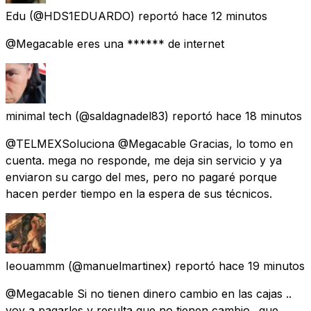
Edu
(@HDS1EDUARDO) reportó
hace 12 minutos
@Megacable eres una ****** de internet
minimal tech
(@saldagnadel83) reportó
hace 18 minutos
@TELMEXSoluciona @Megacable Gracias, lo tomo en
cuenta. mega no responde, me deja sin servicio y ya
enviaron su cargo del mes, pero no pagaré porque
hacen perder tiempo en la espera de sus técnicos.
Ieouammm
(@manuelmartinex) reportó
hace 19 minutos
@Megacable Si no tienen dinero cambio en las cajas ..
voy a pagarles y resulta que no tienen cambio.. que