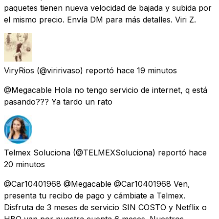
paquetes tienen nueva velocidad de bajada y subida por
el mismo precio. Envía DM para más detalles. Viri Z.
ViryRios
(@viririvaso) reportó
hace 19 minutos
@Megacable Hola no tengo servicio de internet, q está
pasando??? Ya tardo un rato
Telmex Soluciona
(@TELMEXSoluciona) reportó
hace
20 minutos
@Car10401968 @Megacable @Car10401968 Ven,
presenta tu recibo de pago y cámbiate a Telmex.
Disfruta de 3 meses de servicio SIN COSTO y Netflix o
HBO van por nuestra cuenta 6 meses. Nuestros