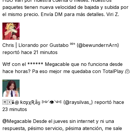
paquetes tienen nueva velocidad de bajada y subida por
el mismo precio. Envía DM para más detalles. Viri Z.
Chris | Llorando por Gustabo ⁰⁰¹
(@bewundernArn)
reportó
hace 21 minutos
Wtf con el ****** Megacable que no funciona desde
hace horas? Pa eso mejor me quedaba con TotalPlay 🫠
🇲🇽🕯꩜ ƙσʂχƦǟყ ༻👁༺
(@raysilvas_) reportó
hace
23 minutos
@Megacable Desde el jueves sin internet y ni una
respuesta, pésimo servicio, pésima atención, me sale