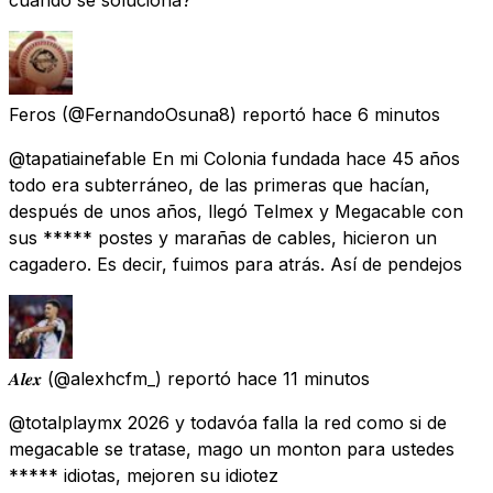
Feros
(@FernandoOsuna8) reportó
hace 6 minutos
@tapatiainefable En mi Colonia fundada hace 45 años
todo era subterráneo, de las primeras que hacían,
después de unos años, llegó Telmex y Megacable con
sus ***** postes y marañas de cables, hicieron un
cagadero. Es decir, fuimos para atrás. Así de pendejos
𝑨𝒍𝒆𝒙
(@alexhcfm_) reportó
hace 11 minutos
@totalplaymx 2026 y todavóa falla la red como si de
megacable se tratase, mago un monton para ustedes
***** idiotas, mejoren su idiotez