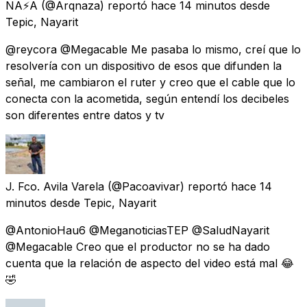
NA⚡️A
(@Arqnaza) reportó
hace 14 minutos
desde
Tepic, Nayarit
@reycora @Megacable Me pasaba lo mismo, creí que lo
resolvería con un dispositivo de esos que difunden la
señal, me cambiaron el ruter y creo que el cable que lo
conecta con la acometida, según entendí los decibeles
son diferentes entre datos y tv
J. Fco. Avila Varela
(@Pacoavivar) reportó
hace 14
minutos
desde
Tepic, Nayarit
@AntonioHau6 @MeganoticiasTEP @SaludNayarit
@Megacable Creo que el productor no se ha dado
cuenta que la relación de aspecto del video está mal 😂
🤣