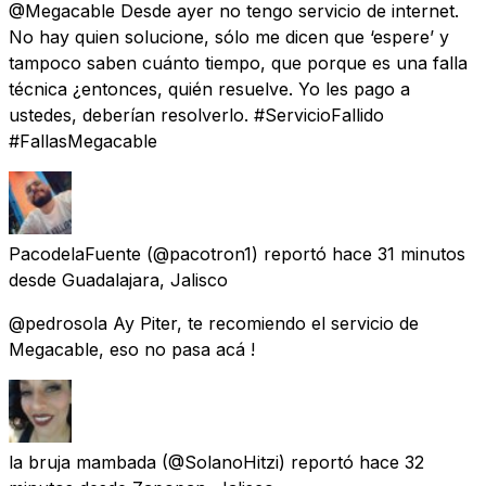
@Megacable Desde ayer no tengo servicio de internet.
No hay quien solucione, sólo me dicen que ‘espere’ y
tampoco saben cuánto tiempo, que porque es una falla
técnica ¿entonces, quién resuelve. Yo les pago a
ustedes, deberían resolverlo. #ServicioFallido
#FallasMegacable
PacodelaFuente
(@pacotron1) reportó
hace 31 minutos
desde
Guadalajara, Jalisco
@pedrosola Ay Piter, te recomiendo el servicio de
Megacable, eso no pasa acá !
la bruja mambada
(@SolanoHitzi) reportó
hace 32