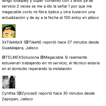
tengo totalpley y super contento con 3 años ya de
servicio 2 veces se me a ido la señal 1 por que me
megacable corto mi fibra óptica y otra tuvieron una
actualización y de ay a la fecha al 100 estoy en jalisco
XxTilektlixX
(@Tilektli) reportó
hace 27 minutos
desde
Guadalajara, Jalisco
@TELMEXSoluciona @Megacable Si realmente
estuvieran trabajando en mi servicio, el técnico estaría
en el domicilio reparando la instalación
Cynthia
(@Zyncast) reportó
hace 30 minutos
desde
Zapopan, Jalisco