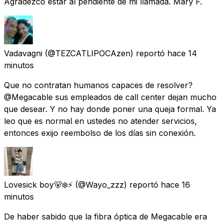
Agradezco estar al pendiente de mi llamada. Mary F.
Vadavagni
(@TEZCATLIPOCAzen) reportó
hace 14
minutos
Que no contratan humanos capaces de resolver?
@Megacable sus empleados de call center dejan mucho
que desear. Y no hay donde poner una queja formal. Ya
leo que es normal en ustedes no atender servicios,
entonces exijo reembolso de los días sin conexión.
Lovesick boy🐻‍❄️⚡️
(@Wayo_zzz) reportó
hace 16
minutos
De haber sabido que la fibra óptica de Megacable era