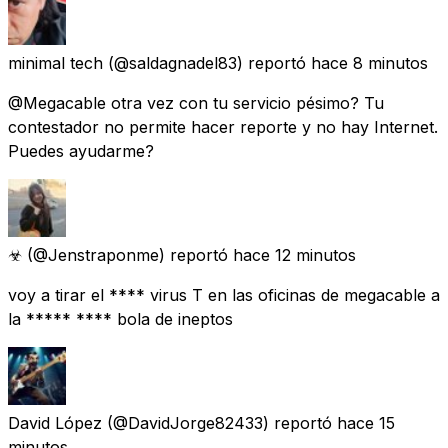
minimal tech
(@saldagnadel83) reportó
hace 8 minutos
@Megacable otra vez con tu servicio pésimo? Tu
contestador no permite hacer reporte y no hay Internet.
Puedes ayudarme?
☣︎
(@Jenstraponme) reportó
hace 12 minutos
voy a tirar el **** virus T en las oficinas de megacable a
la ***** **** bola de ineptos
David López
(@DavidJorge82433) reportó
hace 15
minutos