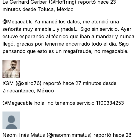
Le Gerhard Gerber
(@Hoffring) reportó
hace 23
minutos
desde
Toluca, México
@Megacable Ya mandé los datos, me atendió una
señorita muy amable... y ¡nada!... Sigo sin servicio. Ayer
estuve esperando al técnico que iban a mandar y nunca
llegó, gracias por tenerme encerrado todo el día. Sigo
pensando que esto es un megafraude, no megacable.
XGM
(@xairo76) reportó
hace 27 minutos
desde
Zinacantepec, México
@Megacable hola, no tenemos servicio 1100334253
Naomi Inés Matus
(@naommimmatus) reportó
hace 28