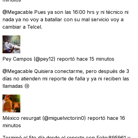
@Megacable Pues ya son las 16:00 hrs y ni técnico ni
nada ya no voy a batallar con su mal servicio voy a
cambiar a Telcel.
Pey Campos
(@pey12) reportó
hace 15 minutos
@Megacable Quisiera conectarme, pero después de 3
días no atienden mi reporte de falla y ya ni reciben las
llamadas 😢
México resurgat
(@miguelvictorin0) reportó
hace 16
minutos
Terminó el 5to día desde el reporte con Folio:895961 y