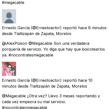
#megacable
Ernesto García
(@Ernestoactor) reportó
hace 8 minutos
desde
Tlaltizapán de Zapata, Morelos
@iAlexPoison @Megacable Son una verdadera
porquería de servicio. Yo diga que hay que boicotearlos
ya. #nocontratesmegacable
Ernesto García
(@Ernestoactor) reportó
hace 10
minutos
desde
Tlaltizapán de Zapata, Morelos
@Megacable ¿Otra vez? Llevo 3 meses reportando y
cada vez empeora su mal servicio.
#nocontratenmegacable