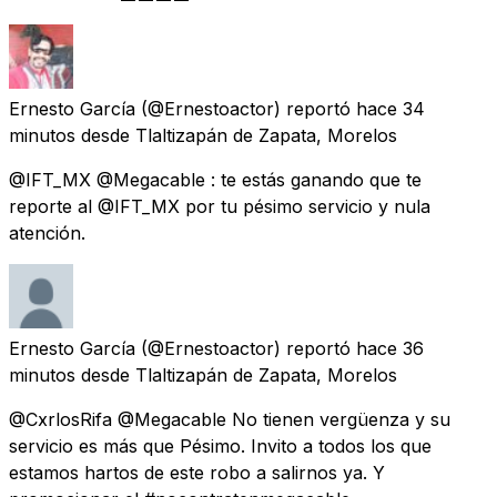
Ernesto García
(@Ernestoactor) reportó
hace 34
minutos
desde
Tlaltizapán de Zapata, Morelos
@IFT_MX @Megacable : te estás ganando que te
reporte al @IFT_MX por tu pésimo servicio y nula
atención.
Ernesto García
(@Ernestoactor) reportó
hace 36
minutos
desde
Tlaltizapán de Zapata, Morelos
@CxrlosRifa @Megacable No tienen vergüenza y su
servicio es más que Pésimo. Invito a todos los que
estamos hartos de este robo a salirnos ya. Y