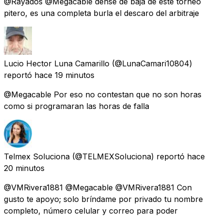
@Rayados @Megacable dense de baja de este torneo
pitero, es una completa burla el descaro del arbitraje
Lucio Hector Luna Camarillo
(@LunaCamari10804)
reportó
hace 19 minutos
@Megacable Por eso no contestan que no son horas
como si programaran las horas de falla
Telmex Soluciona
(@TELMEXSoluciona) reportó
hace
20 minutos
@VMRivera1881 @Megacable @VMRivera1881 Con
gusto te apoyo; solo bríndame por privado tu nombre
completo, número celular y correo para poder