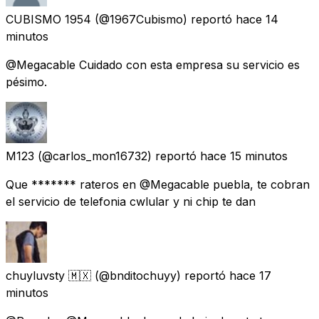
CUBISMO 1954
(@1967Cubismo) reportó
hace 14
minutos
@Megacable Cuidado con esta empresa su servicio es
pésimo.
M123
(@carlos_mon16732) reportó
hace 15 minutos
Que ******* rateros en @Megacable puebla, te cobran
el servicio de telefonia cwlular y ni chip te dan
chuyluvsty 🇲🇽
(@bnditochuyy) reportó
hace 17
minutos