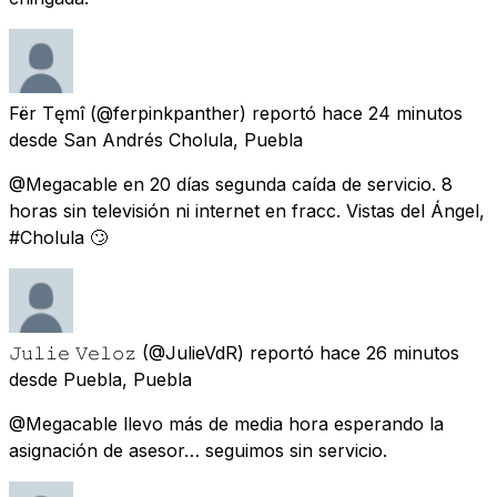
Fër Tęmî
(@ferpinkpanther) reportó
hace 24 minutos
desde
San Andrés Cholula, Puebla
@Megacable en 20 días segunda caída de servicio. 8
horas sin televisión ni internet en fracc. Vistas del Ángel,
#Cholula 🙄
𝙹𝚞𝚕𝚒𝚎 𝚅𝚎𝚕𝚘𝚣
(@JulieVdR) reportó
hace 26 minutos
desde
Puebla, Puebla
@Megacable llevo más de media hora esperando la
asignación de asesor… seguimos sin servicio.