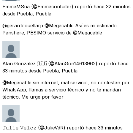
EmmaMSua
(@Emmacontuiter) reportó
hace 32 minutos
desde
Puebla, Puebla
@gerardocuellarp @Megacable Así es mi estimado
Panshere, PÉSIMO servicio de @Megacable
Alan Gonzalez 🇮🇹
(@AlanGon14613962) reportó
hace
33 minutos
desde
Puebla, Puebla
@Megacable sin internet, mal servicio, no contestan por
WhatsApp, llamas a servicio técnico y no te mandan
técnico. Me urge por favor
𝙹𝚞𝚕𝚒𝚎 𝚅𝚎𝚕𝚘𝚣
(@JulieVdR) reportó
hace 33 minutos