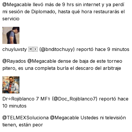
@Megacable llevó más de 9 hrs sin internet y ya perdí
mi sesión de Diplomado, hasta qué hora restaurarás el
servicio
chuyluvsty 🇲🇽
(@bnditochuyy) reportó
hace 9 minutos
@Rayados @Megacable dense de baja de este torneo
pitero, es una completa burla el descaro del arbitraje
Dr⭐Rojiblanco 7 MF⚕️
(@Doc_Rojiblanco7) reportó
hace
10 minutos
@TELMEXSoluciona @Megacable Ustedes ni televisión
tienen, están peor