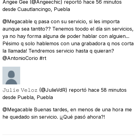
Angee Gee
(@Angeechic) reportó
hace 56 minutos
desde
Cuautlancingo, Puebla
@Megacable q pasa con su servicio, si les importa
aunque sea tantito?? Tenemos toodo el día sin servicios,
ya no hay forma alguna de poder hablar con alguien...
Pésimo q solo hablemos con una grabadora q nos corta
la llamada! Tendremos servicio hasta q quieran?
@AntonioCorio #rt
𝙹𝚞𝚕𝚒𝚎 𝚅𝚎𝚕𝚘𝚣
(@JulieVdR) reportó
hace 58 minutos
desde
Puebla, Puebla
@Megacable Buenas tardes, en menos de una hora me
he quedado sin servicio. ¡¿Qué pasó ahora?!