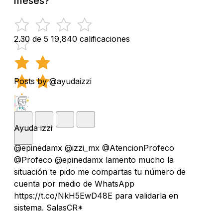
meses?
2.30 de 5
19,840 calificaciones
Posts by @ayudaizzi
Ayuda izzi
@epinedamx @izzi_mx @AtencionProfeco
@Profeco @epinedamx lamento mucho la
situación te pido me compartas tu número de
cuenta por medio de WhatsApp
https://t.co/NkH5EwD48E para validarla en
sistema. SalasCR*