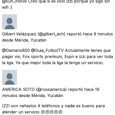
@suh_inlove Creo que si es solo izzi porque yo sigo sin
wifi :(
Gilbert Velázquez
(@gilbert_avh) reportó
hace 9 minutos
desde
Mérida, Yucatán
@Damario850 @Guia_FutbolTV Actualmente tienes que
pagar vix, Fox sports premium, Espn e izzi para ver toda
la liga. Ya que mejor toda la liga la tenga un servicio.
AMERICA SOTO
(@rossamerica) reportó
hace 19
minutos
desde
Mérida, Yucatán
IZZI son nefastos 4 teléfonos y nadie es bueno para
atender un servicio 😠😠😠😠😠