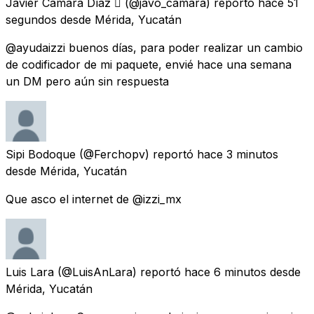
Javier Cámara Díaz 
(@javo_camara) reportó
hace 51
segundos
desde
Mérida, Yucatán
@ayudaizzi buenos días, para poder realizar un cambio
de codificador de mi paquete, envié hace una semana
un DM pero aún sin respuesta
Sipi Bodoque
(@Ferchopv) reportó
hace 3 minutos
desde
Mérida, Yucatán
Que asco el internet de @izzi_mx
Luis Lara
(@LuisAnLara) reportó
hace 6 minutos
desde
Mérida, Yucatán