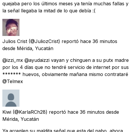
quejaba pero los últimos meses ya tenía muchas fallas y
la señal llegaba la mitad de lo que debía :(
Julios Crist
(@JuliozCrist) reportó
hace 36 minutos
desde
Mérida, Yucatán
@izzi_mx @ayudaizzi vayan y chinguen a su putx madre
por los 4 días que no tendré servicio de internet por sus
******* huevos, obviamente mañana mismo contrataré
@Telmex
Kiwi
(@KarlaRCh28) reportó
hace 36 minutos
desde
Mérida, Yucatán
Ya arreglen su maldita señal que esta del nabo, ahora