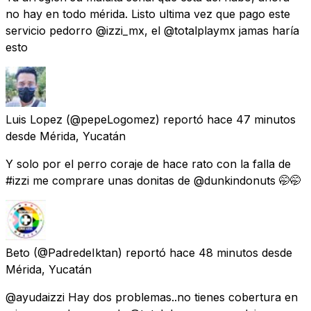
no hay en todo mérida. Listo ultima vez que pago este
servicio pedorro @izzi_mx, el @totalplaymx jamas haría
esto
Luis Lopez
(@pepeLogomez) reportó
hace 47 minutos
desde
Mérida, Yucatán
Y solo por el perro coraje de hace rato con la falla de
#izzi me comprare unas donitas de @dunkindonuts 🤭🤭
Beto
(@PadredeIktan) reportó
hace 48 minutos
desde
Mérida, Yucatán
@ayudaizzi Hay dos problemas..no tienes cobertura en