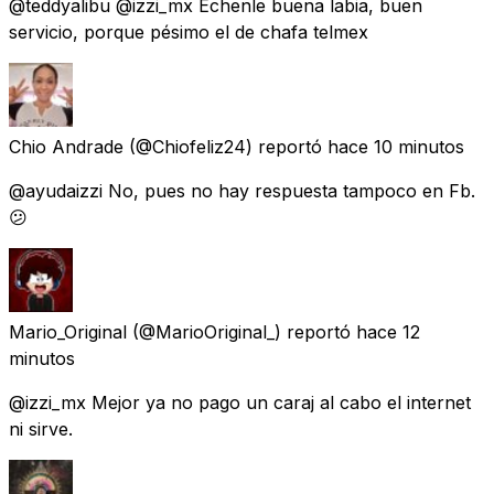
@teddyalibu @izzi_mx Echenle buena labia, buen
servicio, porque pésimo el de chafa telmex
Chio Andrade
(@Chiofeliz24) reportó
hace 10 minutos
@ayudaizzi No, pues no hay respuesta tampoco en Fb.
😕
Mario_Original
(@MarioOriginal_) reportó
hace 12
minutos
@izzi_mx Mejor ya no pago un caraj al cabo el internet
ni sirve.