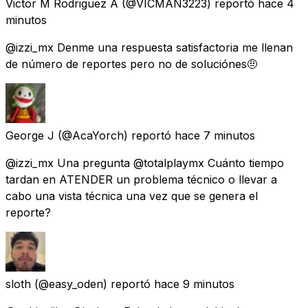
Victor M Rodriguez A
(@VICMAN3223) reportó
hace 4
minutos
@izzi_mx Denme una respuesta satisfactoria me llenan
de número de reportes pero no de soluciónes🤨
George J
(@AcaYorch) reportó
hace 7 minutos
@izzi_mx Una pregunta @totalplaymx Cuánto tiempo
tardan en ATENDER un problema técnico o llevar a
cabo una vista técnica una vez que se genera el
reporte?
sloth
(@easy_oden) reportó
hace 9 minutos