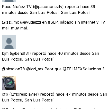
Paco Nuñez TV
(@paconuneztv) reportó
hace 39
minutos
desde
San Luis Potosí, San Luis Potosí
@izzi_mx @ayudaizzi en #SLP, sábado sin internet y TV,
mal, muy mal.
bjm
(@bendf31) reportó
hace 46 minutos
desde
San
Luis Potosí, San Luis Potosí
@absalon78 @izzi_mx Peor que @TELMEXSoluciona ?
cfb
(@floresblavier) reportó
hace 47 minutos
desde
San
Luis Potosí, San Luis Potosí