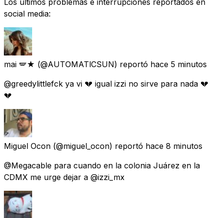
Los últimos problemas e interrupciones reportados en
social media:
mai 🪽★
(@AUTOMATlCSUN) reportó
hace 5 minutos
@greedylittlefck ya vi 💔 igual izzi no sirve para nada 💔
💔
Miguel Ocon
(@miguel_ocon) reportó
hace 8 minutos
@Megacable para cuando en la colonia Juárez en la
CDMX me urge dejar a @izzi_mx