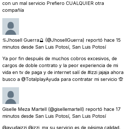
con un mal servicio Prefiero CUALQUIER otra
compañía
♋️Jhosell Guerra🔮
(@JhosellGuerra) reportó
hace 15
minutos
desde
San Luis Potosí, San Luis Potosí
Ya por fin después de muchos cobros excesivos, de
cargos de doble contrato y la peor experiencia de mi
vida en tv de paga y de internet salí de #izzi jajaja ahora
busco a @TotalplayAyuda para contratar mi servicio 🙊
Giselle Meza Martell
(@gisellemartell) reportó
hace 17
minutos
desde
San Luis Potosí, San Luis Potosí
@ayudaizzi @izzi_mx su servicio es de pésima calidad,