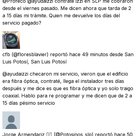
@Profeco @ayudaizzi contrate izzi en SLP me cobraron
desde el viernes pasado. Me dicen ahora que tarda de 2
a 15 días mi trámite. Quien me devuelve los días del
servicio pagado?
cfb
(@floresblavier) reportó
hace 49 minutos
desde
San
Luis Potosí, San Luis Potosí
@ayudaizzi checaron mi servicio, vieron que el edificio
era fibra óptica, contraté, llega el instalador tres días
después y me dice es que es fibra óptica y yo solo traigo
coaxial. Hablo para re programar y me dicen que de 2 a
15 días pésimo servicio
Jorge Armendariz ✍🏻
(@Potosinos_slp) reportó
hace 50