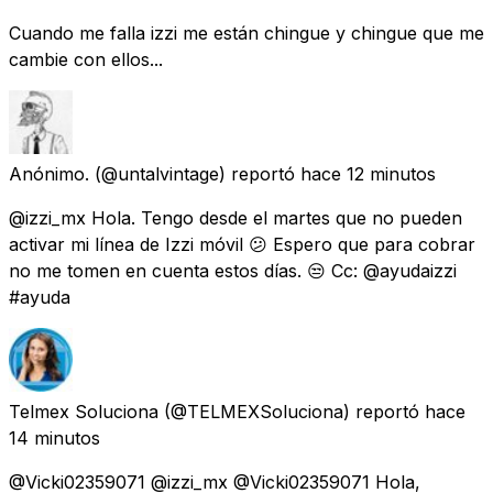
Cuando me falla izzi me están chingue y chingue que me
cambie con ellos...
Anónimo.
(@untalvintage) reportó
hace 12 minutos
@izzi_mx Hola. Tengo desde el martes que no pueden
activar mi línea de Izzi móvil 😕 Espero que para cobrar
no me tomen en cuenta estos días. 😒 Cc: @ayudaizzi
#ayuda
Telmex Soluciona
(@TELMEXSoluciona) reportó
hace
14 minutos
@Vicki02359071 @izzi_mx @Vicki02359071 Hola,