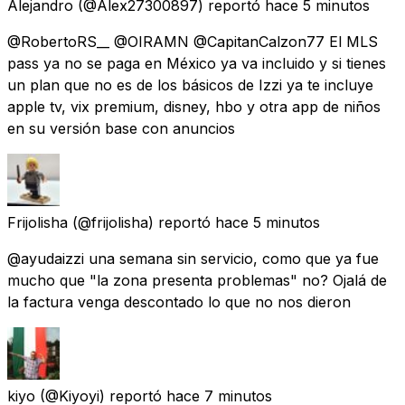
Alejandro
(@Alex27300897) reportó
hace 5 minutos
@RobertoRS__ @OIRAMN @CapitanCalzon77 El MLS
pass ya no se paga en México ya va incluido y si tienes
un plan que no es de los básicos de Izzi ya te incluye
apple tv, vix premium, disney, hbo y otra app de niños
en su versión base con anuncios
Frijolisha
(@frijolisha) reportó
hace 5 minutos
@ayudaizzi una semana sin servicio, como que ya fue
mucho que "la zona presenta problemas" no? Ojalá de
la factura venga descontado lo que no nos dieron
kiyo
(@Kiyoyi) reportó
hace 7 minutos