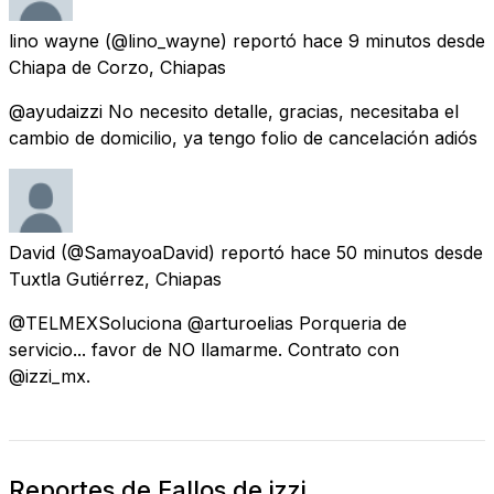
lino wayne
(@lino_wayne) reportó
hace 9 minutos
desde
Chiapa de Corzo, Chiapas
@ayudaizzi No necesito detalle, gracias, necesitaba el
cambio de domicilio, ya tengo folio de cancelación adiós
David
(@SamayoaDavid) reportó
hace 50 minutos
desde
Tuxtla Gutiérrez, Chiapas
@TELMEXSoluciona @arturoelias Porqueria de
servicio... favor de NO llamarme. Contrato con
@izzi_mx.
Reportes de Fallos de izzi